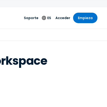
Soporte
ES
Acceder
Empieza
Idioma
English
Deutsch
orkspace
Español
Français
Italiano
Nederlands
Português
简体中文