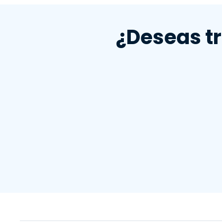
visión y datos de telemetría
una resolución de problemas completa y visibilidad de problemas con la i
¿Deseas t