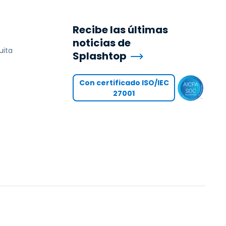
Recibe las últimas
noticias de
uita
Splashtop
Con certificado ISO/IEC
27001