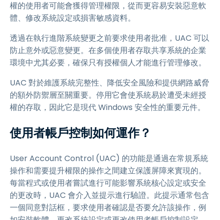
權的使用者可能會獲得管理權限，從而更容易安裝惡意軟
體、修改系統設定或損害敏感資料。
透過在執行進階系統變更之前要求使用者批准，UAC 可以
防止意外或惡意變更。在多個使用者存取共享系統的企業
環境中尤其必要，確保只有授權個人才能進行管理修改。
UAC 對於維護系統完整性、降低安全風險和提供網路威脅
的額外防禦層至關重要。停用它會使系統易於遭受未經授
權的存取，因此它是現代 Windows 安全性的重要元件。
使用者帳戶控制如何運作？
User Account Control (UAC) 的功能是通過在常規系統
操作和需要提升權限的操作之間建立保護屏障來實現的。
每當程式或使用者嘗試進行可能影響系統核心設定或安全
的更改時，UAC 會介入並提示進行驗證。此提示通常包含
一個同意對話框，要求使用者確認是否要允許該操作，例
如安裝軟體、更改系統設定或更改使用者帳戶控制設定。