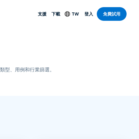
支援
下載
TW
登入
免費試用
支援
安防產品
語言
遠端存取和遠
技術支援
防毒功能
English
SO 和進階
樂
樂
系統狀態
端點偵測和回應
Deutsch
On-Prem
類型、用例和行業篩選。
Foxpass Wi-Fi 存取和
Español
控制
Français
零信任安全工作區
部門
Italiano
盾牌（反詐騙）
計
Nederlands
計
Português
產業
所有產品
简体中文
繁體中文