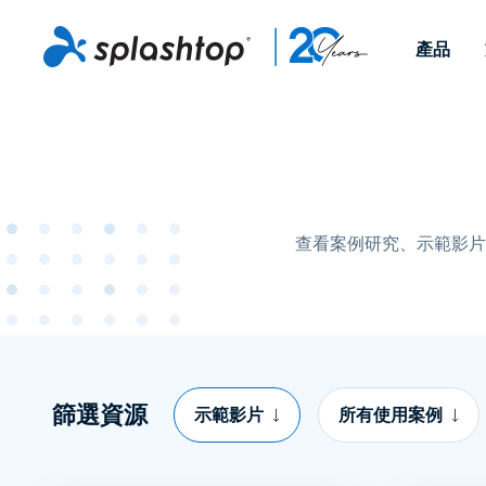
產品
Remote Access
依照角色
依使用個案
公司
Remote
可供個人和小型團隊在任何
可供 IT 
遠端工作
Remote Support
關於
地點，透過任何裝置存取其
裝置。即時
IT 支援和服務台
端點管理
人才招募
工作電腦。
能以附加元
提供 On-
查看案例研究、示範影片
端點管理與安全性
遠端存取
活動
MSPs
遠端學習
聯絡我們
OEM
查看所有使用案例
篩選資源
示範影片
所有使用案例