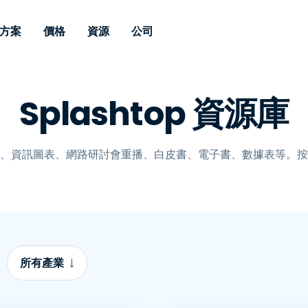
方案
價格
資源
公司
 Support
依照需求
依類型
憑證
Autonomous
Enterprise
依照行業
依照行業
分支機構
Splashtop 資源庫
Endpoint
專業人員遠端支援
適用於企業級
遠端桌面
部落格
安全性
教育
教育
合作夥伴
Management
修補程式管理功
端支援，具備 S
漏洞與修補程式管理
案例分享
新聞稿
媒體與娛
媒體與娛
客戶
件的形式提供。
管理功能。提供 
IT 專業人員可透過即時修
Prem 選項。
選項。
、資訊圖表、網路研討會重播、白皮書、電子書、數據表等。按
補程式、自動化技術、完整
使 Intune 如虎添翼
競爭產品比較
獎項
衛生保健
MSP
的可見度和控制能力，遠端
風險與合規
資料表
零售
零售業
監控、管理和保護裝置。
RDP/VPN 替代產品
示範影片
政府與公
科技
VDI / DaaS替代方案
網路研討會
建築與設
用戶端部署
金融與會
查看所有類型
查看所有
所有產業
IoT 適用的遠端支援
現場支援
透過 RDP /SSH/VNC 進行遠