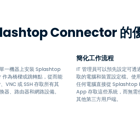
端存取
搭配 Wacom 進行遠端工作
遠端實驗室存取
lashtop Connector 
端點安全
探索所有需求
探索所有
簡化工作流程
一機器上安裝 Splashtop
IT 管理員可以預先設定可透
tor 作為橋樑或跳轉點，從而能
取的電腦和裝置設定檔。使
P、VNC 或 SSH 存取所有其
任何電腦直接從 Splashtop B
換器、路由器和網路設備。
App 存取這些系統，而無需使
其他第三方用戶端。