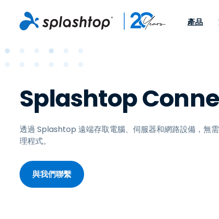
產品
Remote Access
依照角色
依使用個案
公司
Remote
可供個人和小型團隊在任何
可供 IT 
遠端工作
Remote Support
關於
Splashtop Conne
地點，透過任何裝置存取其
裝置。即時
IT 支援和服務台
端點管理
人才招募
工作電腦。
能以附加元
提供 On-
端點管理與安全性
遠端存取
活動
MSPs
遠端學習
聯絡我們
透過 Splashtop 遠端存取電腦、伺服器和網路設備，無
理程式。
OEM
與我們聯繫
查看所有使用案例