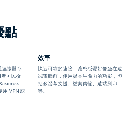
日本語
한국어
ภาษาไทย
的優點
Bahasa
行業
效率
過連接器存
快速可靠的連接，讓您感覺好像坐在遠
用者可以從
端電腦前，使用提高生產力的功能，包
usiness
括多螢幕支援、檔案傳輸、遠端列印
用 VPN 或
等。