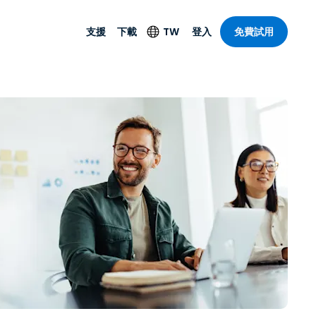
支援
下載
TW
登入
免費試用
支援
安防產品
語言
遠端存取和遠
技術支援
防毒功能
English
SO 和進階
樂
樂
系統狀態
端點偵測和回應
Deutsch
On-Prem
Foxpass Wi-Fi 存取和
Español
控制
Français
零信任安全工作區
部門
Italiano
盾牌（反詐騙）
計
Nederlands
計
Português
產業
所有產品
简体中文
繁體中文