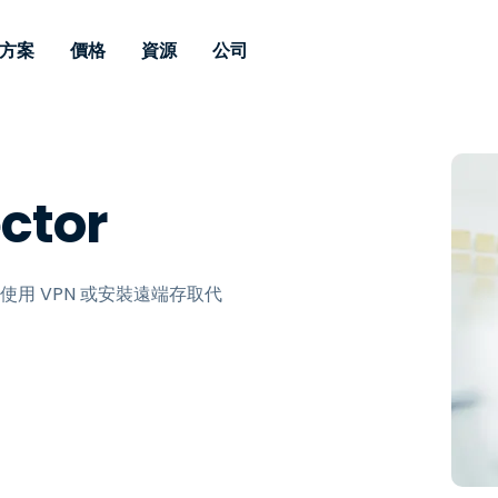
方案
價格
資源
公司
 Support
依照需求
依類型
憑證
Autonomous
Enterprise
依照行業
依照行業
分支機構
Endpoint
專業人員遠端支援
適用於企業級
遠端桌面
部落格
安全性
教育
教育
合作夥伴
Management
ctor
修補程式管理功
端支援，具備 S
漏洞與修補程式管理
案例分享
新聞稿
媒體與娛
媒體與娛
客戶
件的形式提供。
管理功能。提供 
IT 專業人員可透過即時修
Prem 選項。
選項。
補程式、自動化技術、完整
使 Intune 如虎添翼
競爭產品比較
獎項
衛生保健
MSP
的可見度和控制能力，遠端
風險與合規
資料表
零售
零售業
需使用 VPN 或安裝遠端存取代
監控、管理和保護裝置。
RDP/VPN 替代產品
示範影片
政府與公
科技
VDI / DaaS替代方案
網路研討會
建築與設
用戶端部署
金融與會
查看所有類型
查看所有
IoT 適用的遠端支援
現場支援
透過 RDP /SSH/VNC 進行遠