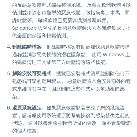
的反惡意軟體程式掃描整個系統。 反惡意軟體軟體可以
偵測並移除各種類型的惡意軟體，包括病毒、木馬、間
諜軟體等。 確保軟體已更新以識別最新威脅。
Splashtop 與領先的反惡意軟體解決方案無縫集成，提
供全面的保護和輕鬆偵測。
刪除臨時檔案
：刪除臨時檔案有助於加快惡意軟體掃描
過程並消除惡意軟體的潛在隱藏點。 使用 Windows 上
的磁碟清理工具或第三方軟體清除這些檔案。
解除安裝可疑程式
：瀏覽已安裝程式清單並刪除任何不
熟悉或可疑的應用程式。 惡意軟體通常會安裝額外的程
式來維持其存在，因此刪除這些程式可以幫助根除感
染。
還原系統設定
：如果惡意軟體顯著更改了您的系統設
置，請考慮使用系統還原將系統恢復到感染發生之前的
狀態。 這可以撤銷惡意軟體所做的更改，而不會影響您
的個人檔案。