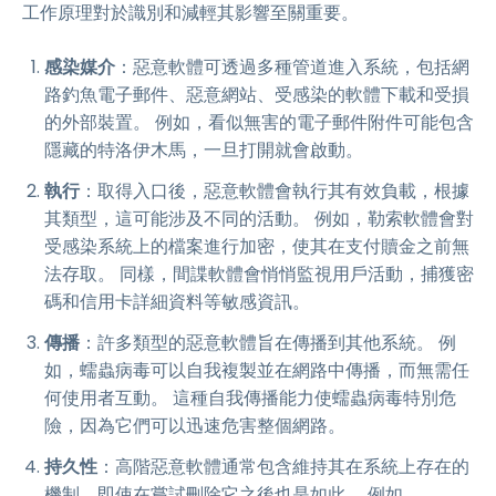
工作原理對於識別和減輕其影響至關重要。
感染媒介
：惡意軟體可透過多種管道進入系統，包括網
路釣魚電子郵件、惡意網站、受感染的軟體下載和受損
的外部裝置。 例如，看似無害的電子郵件附件可能包含
隱藏的特洛伊木馬，一旦打開就會啟動。
執行
：取得入口後，惡意軟體會執行其有效負載，根據
其類型，這可能涉及不同的活動。 例如，勒索軟體會對
受感染系統上的檔案進行加密，使其在支付贖金之前無
法存取。 同樣，間諜軟體會悄悄監視用戶活動，捕獲密
碼和信用卡詳細資料等敏感資訊。
傳播
：許多類型的惡意軟體旨在傳播到其他系統。 例
如，蠕蟲病毒可以自我複製並在網路中傳播，而無需任
何使用者互動。 這種自我傳播能力使蠕蟲病毒特別危
險，因為它們可以迅速危害整個網路。
持久性
：高階惡意軟體通常包含維持其在系統上存在的
機制，即使在嘗試刪除它之後也是如此。 例如，