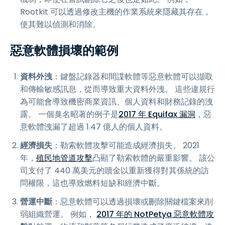
Rootkit 可以透過修改主機的作業系統來隱藏其存在，
使其難以偵測和消除。
惡意軟體損壞的範例
資料外洩
：鍵盤記錄器和間諜軟體等惡意軟體可以擷取
和傳輸敏感訊息，從而導致重大資料外洩。 這些違規行
為可能會導致機密商業資訊、個人資料和財務記錄的洩
露。 一個臭名昭著的例子是
2017 年 Equifax 漏洞
，惡
意軟體洩漏了超過 1.47 億人的個人資料。
經濟損失
：勒索軟體攻擊可能造成經濟損失。 2021
年，
殖民地管道攻擊
凸顯了勒索軟體的嚴重影響。 該公
司支付了 440 萬美元的贖金以重新獲得對其係統的訪
問權限，這也導致燃料短缺和經濟中斷。
營運中斷
：惡意軟體可以透過損壞或刪除關鍵檔案來削
弱組織營運。 例如，
2017 年的 NotPetya 惡意軟體攻