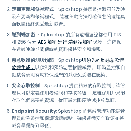
定期更新和修補程式
：Splashtop 持續監控漏洞並及時
發布更新和修補程式。 這種主動方法可確保您的遠端桌
面軟體始終免受最新威脅。
端到端加密
：Splashtop 的所有遠端連線都使用 TLS
和 256 位元
AES 加密
進行 端到端加密
保護。這確保
在遠端連線期間傳輸的資料保持安全和機密。
惡意軟體偵測與預防
：Splashtop
與領先的反惡意軟體
軟體集成，
以偵測和預防惡意軟體威脅。 即時監控和自
動威脅偵測有助於保護您的系統免受潛在感染。
安全存取控制
：Splashtop 提供精細的存取控制，讓管
理員可以定義使用者權限和存取等級。 這確保用戶只能
存取他們需要的資源，從而最大限度地減少攻擊面。
Endpoint Security:
Splashtop 的遠端管理功能讓管
理員能夠監控和保護遠端端點，確保遵循安全政策並將
威脅暴露降到最低。