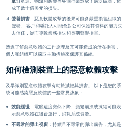
擊
對航運、物流和製藥等各個行業造成了廣泛破壞，造
成了數十億美元的損失。
聲譽損害
：惡意軟體攻擊的後果可能會嚴重損害組織的
聲譽。 客戶和委託人可能會對公司保護其資料的能力失
去信任，從而導致業務損失和長期聲譽損害。
透過了解惡意軟體的工作原理及其可能造成的潛在損害，
個人和組織可以採取主動措施來保護其係統。
如何檢測裝置上的惡意軟體攻擊
及早識別惡意軟體攻擊有助於減輕其損害。 以下是您的系
統可能感染惡意軟體的一些常見跡象：
效能緩慢
：電腦速度突然下降、頻繁崩潰或凍結可能表
示惡意軟體在後台運行，消耗系統資源。
不尋常的彈出視窗
：持續且不尋常的彈出廣告，尤其是