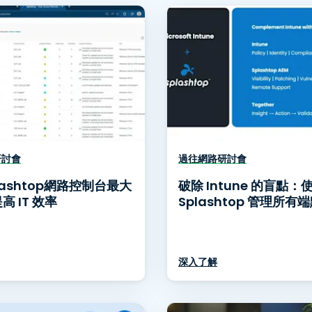
端存取
搭配 Wacom 進行遠端工作
遠端實驗室存取
端點安全
探索所有需求
探索所有
研討會
過往網路研討會
lashtop網路控制台最大
破除 Intune 的盲點：
高 IT 效率
Splashtop 管理所有
深入了解