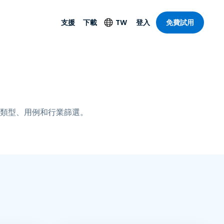
支援
下載
TW
登入
免費試用
支援
安防產品
語言
遠端存取和遠
技術支援
防毒功能
English
SO 和進階
樂
樂
系統狀態
端點偵測和回應
Deutsch
On-Prem
類型、用例和行業篩選。
Foxpass Wi-Fi 存取和
Español
控制
Français
零信任安全工作區
部門
Italiano
盾牌（反詐騙）
計
Nederlands
計
Português
產業
所有產品
简体中文
繁體中文