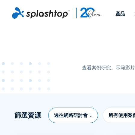
產品
Remote Access
依照角色
依使用個案
公司
Remote
可供個人和小型團隊在任何
可供 IT 
遠端工作
Remote Support
關於
地點，透過任何裝置存取其
裝置。即時
IT 支援和服務台
端點管理
人才招募
工作電腦。
能以附加元
提供 On-
查看案例研究、示範影片
端點管理與安全性
遠端存取
活動
MSPs
遠端學習
聯絡我們
OEM
查看所有使用案例
篩選資源
過往網路研討會
所有使用案