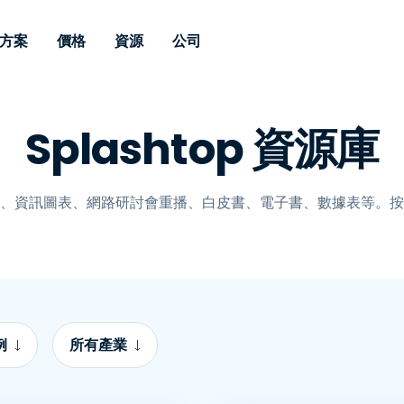
方案
價格
資源
公司
 Support
依照需求
依類型
憑證
Autonomous
Enterprise
依照行業
依照行業
分支機構
Splashtop 資源庫
Endpoint
專業人員遠端支援
適用於企業級
遠端桌面
部落格
安全性
教育
教育
合作夥伴
Management
修補程式管理功
端支援，具備 S
漏洞與修補程式管理
案例分享
新聞稿
媒體與娛
媒體與娛
客戶
件的形式提供。
管理功能。提供 
IT 專業人員可透過即時修
Prem 選項。
選項。
、資訊圖表、網路研討會重播、白皮書、電子書、數據表等。按
補程式、自動化技術、完整
使 Intune 如虎添翼
競爭產品比較
獎項
衛生保健
MSP
的可見度和控制能力，遠端
風險與合規
資料表
零售
零售業
監控、管理和保護裝置。
RDP/VPN 替代產品
示範影片
政府與公
科技
VDI / DaaS替代方案
網路研討會
建築與設
用戶端部署
金融與會
查看所有類型
查看所有
例
所有產業
IoT 適用的遠端支援
現場支援
透過 RDP /SSH/VNC 進行遠