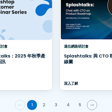
研討會
過往網路研討會
htalks：2025 年秋季產
Splashtalks: 與 CT
新訊
線圖
深入了解
1
2
3
4
5