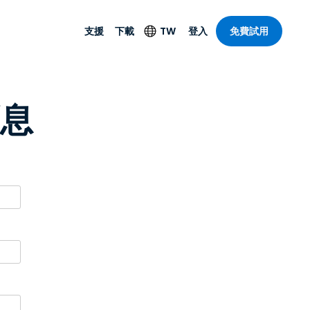
支援
下載
TW
登入
免費試用
支援
安防產品
語言
消息
遠端存取和遠
技術支援
防毒功能
English
SO 和進階
樂
樂
系統狀態
端點偵測和回應
Deutsch
On-Prem
Foxpass Wi-Fi 存取和
Español
控制
Français
零信任安全工作區
部門
Italiano
盾牌（反詐騙）
計
Nederlands
計
Português
產業
所有產品
简体中文
繁體中文