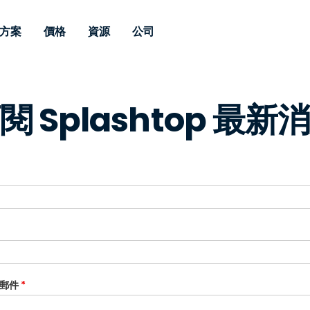
方案
價格
資源
公司
 Support
依照需求
依類型
憑證
Autonomous
Enterprise
依照行業
依照行業
分支機構
閱 Splashtop 最新
Endpoint
專業人員遠端支援
適用於企業級
遠端桌面
部落格
安全性
教育
教育
合作夥伴
Management
修補程式管理功
端支援，具備 S
漏洞與修補程式管理
案例分享
新聞稿
媒體與娛
媒體與娛
客戶
件的形式提供。
管理功能。提供 
IT 專業人員可透過即時修
Prem 選項。
選項。
補程式、自動化技術、完整
使 Intune 如虎添翼
競爭產品比較
獎項
衛生保健
MSP
的可見度和控制能力，遠端
風險與合規
資料表
零售
零售業
監控、管理和保護裝置。
RDP/VPN 替代產品
示範影片
政府與公
科技
VDI / DaaS替代方案
網路研討會
建築與設
用戶端部署
金融與會
查看所有類型
查看所有
IoT 適用的遠端支援
郵件
*
現場支援
透過 RDP /SSH/VNC 進行遠