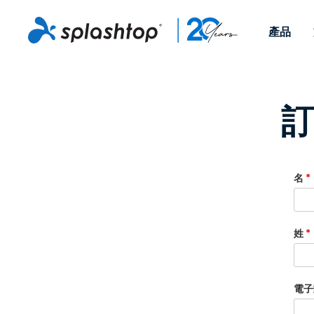
產品
Remote Access
依照角色
依使用個案
公司
Remote
訂
可供個人和小型團隊在任何
可供 IT 
遠端工作
Remote Support
關於
地點，透過任何裝置存取其
裝置。即時
IT 支援和服務台
端點管理
人才招募
工作電腦。
能以附加元
提供 On-
端點管理與安全性
遠端存取
活動
名
*
MSPs
遠端學習
聯絡我們
OEM
姓
*
查看所有使用案例
電子