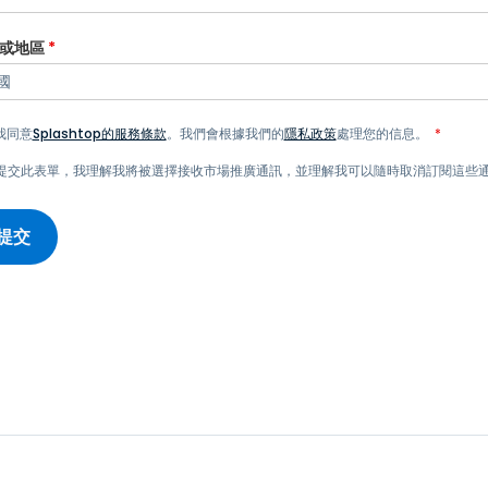
端存取
或地區
*
搭配 Wacom 進行遠端工作
遠端實驗室存取
端點安全
我同意
Splashtop的服務條款
。我們會根據我們的
隱私政策
處理您的信息。
*
探索所有需求
探索所有
提交此表單，我理解我將被選擇接收市場推廣通訊，並理解我可以隨時取消訂閱這些