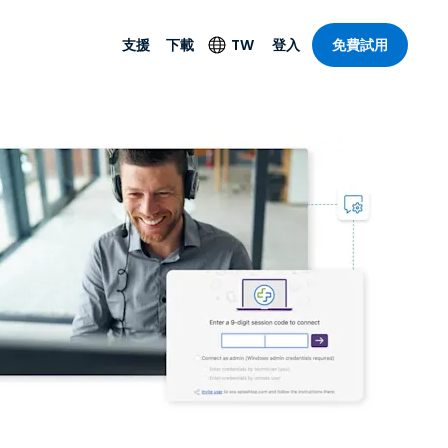
支援
下載
TW
登入
免費試用
支援
安防產品
語言
遠端存取和遠
技術支援
防毒功能
English
SO 和進階
樂
樂
系統狀態
端點偵測和回應
Deutsch
On-Prem
Foxpass Wi-Fi 存取和
Español
控制
Français
零信任安全工作區
部門
Italiano
盾牌（反詐騙）
計
Nederlands
計
Português
產業
所有產品
简体中文
繁體中文