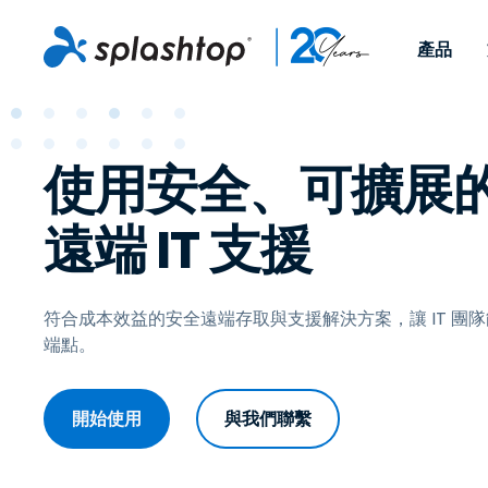
產品
Remote Access
依照角色
依使用個案
公司
Remote
使用安全、可擴展
可供個人和小型團隊在任何
可供 IT 
遠端工作
Remote Support
關於
地點，透過任何裝置存取其
裝置。即時
IT 支援和服務台
端點管理
人才招募
工作電腦。
能以附加元
遠端 IT 支援
提供 On-
端點管理與安全性
遠端存取
活動
MSPs
遠端學習
聯絡我們
OEM
符合成本效益的安全遠端存取與支援解決方案，讓 IT 團
端點。
查看所有使用案例
開始使用
與我們聯繫