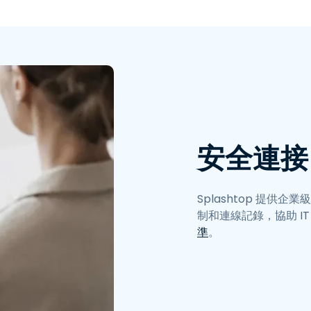
端存取
搭配 Wacom 進行遠端工作
遠端實驗室存取
端點安全
探索所有需求
探索所有
安全連接
Splashtop 提供
制和連線記錄，協助 IT 團
準
。