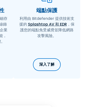
性
端點保護
細存
利用由 Bitdefender 提供技術支
連線錄
援的
Splashtop AV 和 EDR
，保
的企業
護您的端點免受威脅並降低網路
能，
攻擊風險。
樓。
深入了解