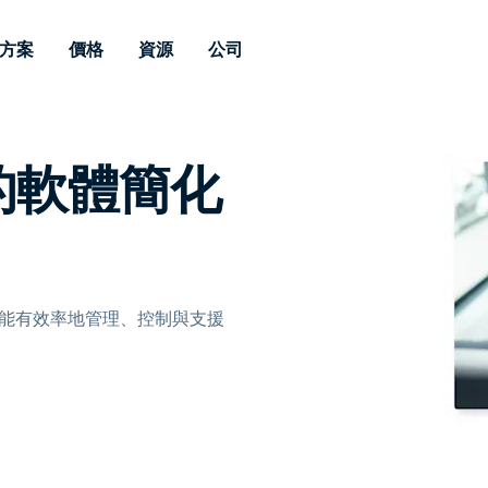
方案
價格
資源
公司
 Support
依照需求
依類型
憑證
Autonomous
Enterprise
依照行業
依照行業
分支機構
的軟體簡化
Endpoint
專業人員遠端支援
適用於企業級
遠端桌面
部落格
安全性
教育
教育
合作夥伴
Management
修補程式管理功
端支援，具備 S
漏洞與修補程式管理
案例分享
新聞稿
媒體與娛
媒體與娛
客戶
件的形式提供。
管理功能。提供 
IT 專業人員可透過即時修
Prem 選項。
選項。
補程式、自動化技術、完整
使 Intune 如虎添翼
競爭產品比較
獎項
衛生保健
MSP
的可見度和控制能力，遠端
風險與合規
資料表
零售
零售業
監控、管理和保護裝置。
RDP/VPN 替代產品
示範影片
政府與公
科技
隊能有效率地管理、控制與支援
VDI / DaaS替代方案
網路研討會
建築與設
用戶端部署
金融與會
查看所有類型
查看所有
IoT 適用的遠端支援
現場支援
透過 RDP /SSH/VNC 進行遠