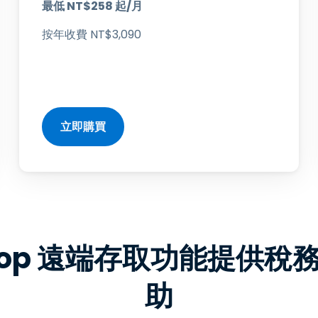
最低
NT$
258
起/月
按年收費
NT$
3
,
090
立即購買
htop 遠端存取功能提供
助