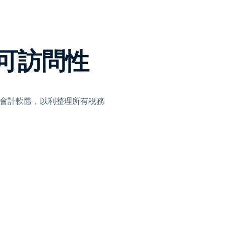
日本語
한국어
ภาษาไทย
可訪問性
Bahasa
行業
或存取會計軟體，以利整理所有稅務