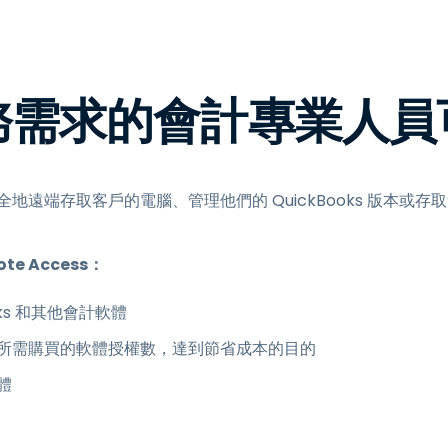
端存取
搭配 Wacom 進行遠端工作
遠端實驗室存取
務需求的會計專業人員
端點安全
探索所有需求
探索所有
以安全地遠端存取客戶的電腦、管理他們的 QuickBooks 版本
te Access：
oks 和其他會計軟體
所需購買的軟體授權數，達到節省成本的目的
體