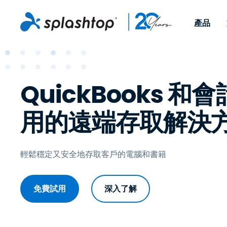
產品
Acceso remoto
依照角色
依使用個案
公司
Remote
可供個人和小型團隊在任何
可供 IT 
QuickBooks 和
遠端工作
Remote Support
關於
地點，透過任何裝置存取其
裝置。即時
IT 支援和服務台
端點管理
人才招募
工作電腦。
能以附加元
用的遠端存取解決
提供 On-
端點管理與安全性
遠端存取
活動
MSPs
遠端學習
聯絡我們
OEM
輕鬆穩定又安全地存取客戶的電腦和書籍
查看所有使用案例
免費試用
深入了解