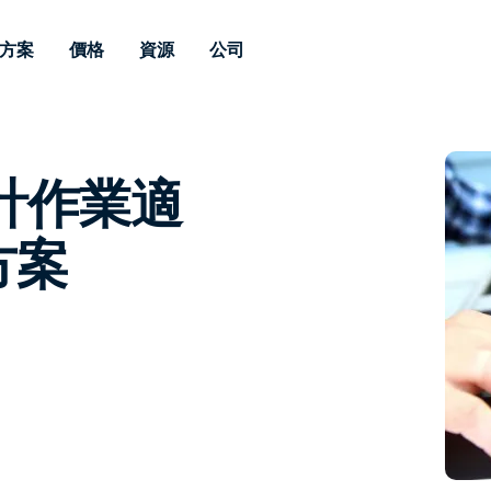
方案
價格
資源
公司
 Support
依照需求
依類型
憑證
Autonomous
Enterprise
依照行業
依照行業
分支機構
Endpoint
專業人員遠端支援
適用於企業級
會計作業適
遠端桌面
部落格
安全性
教育
教育
合作夥伴
Management
修補程式管理功
端支援，具備 S
漏洞與修補程式管理
案例分享
新聞稿
媒體與娛
媒體與娛
客戶
件的形式提供。
管理功能。提供 
IT 專業人員可透過即時修
方案
Prem 選項。
選項。
補程式、自動化技術、完整
使 Intune 如虎添翼
競爭產品比較
獎項
衛生保健
MSP
的可見度和控制能力，遠端
風險與合規
資料表
零售
零售業
監控、管理和保護裝置。
RDP/VPN 替代產品
示範影片
政府與公
科技
VDI / DaaS替代方案
網路研討會
建築與設
用戶端部署
金融與會
查看所有類型
查看所有
IoT 適用的遠端支援
現場支援
透過 RDP /SSH/VNC 進行遠