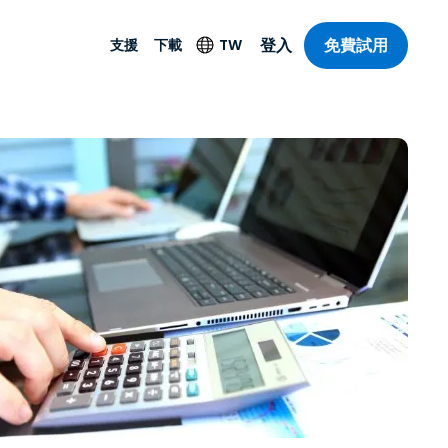
登入
免費試用
支援
下載
TW
支援
下載
其他安全產品
語言
遠端存取和遠
技術支援
舊客戶
防毒功能
English
SO 和進階
樂
樂
系統狀態
試用版使用者
端點偵測和回應
Deutsch
On-Prem
新使用者
Foxpass Wi-Fi 存取和
Español
控制
SOS 輔助應用程式
Français
零信任安全工作區
部門
Streamer
Italiano
計
其他下載項目
Nederlands
所有產品
計
免費試用
Português
產業
简体中文
繁體中文