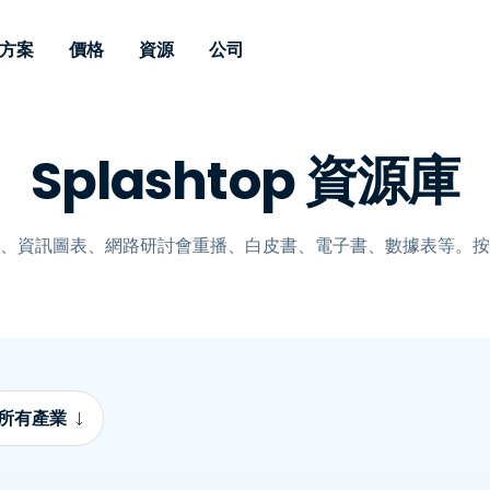
方案
價格
資源
公司
 Support
依照需求
依類型
憑證
Autonomous
Enterprise
依照行業
依照行業
分支機構
Splashtop 資源庫
Endpoint
專業人員遠端支援
適用於企業級
遠端桌面
部落格
安全性
教育
教育
合作夥伴
Management
修補程式管理功
端支援，具備 S
漏洞與修補程式管理
案例分享
新聞稿
媒體與娛
媒體與娛
客戶
件的形式提供。
管理功能。提供 
IT 專業人員可透過即時修
Prem 選項。
選項。
、資訊圖表、網路研討會重播、白皮書、電子書、數據表等。按
補程式、自動化技術、完整
使 Intune 如虎添翼
競爭產品比較
獎項
衛生保健
MSP
的可見度和控制能力，遠端
風險與合規
資料表
零售
零售業
監控、管理和保護裝置。
RDP/VPN 替代產品
示範影片
政府與公
科技
VDI / DaaS替代方案
網路研討會
建築與設
用戶端部署
金融與會
查看所有類型
查看所有
所有產業
IoT 適用的遠端支援
現場支援
透過 RDP /SSH/VNC 進行遠