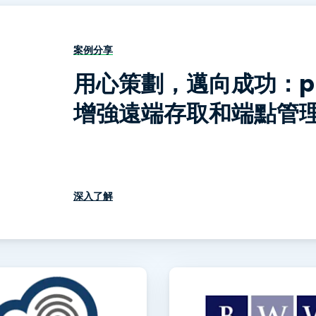
端存取
搭配 Wacom 進行遠端工作
案例分享
遠端實驗室存取
用心策劃，邁向成功：pb2
端點安全
增強遠端存取和端點管
探索所有需求
探索所有
深入了解