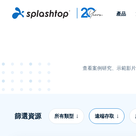
產品
Remote Access
依照角色
依使用個案
公司
Remote
可供個人和小型團隊在任何
可供 IT 
遠端工作
Remote Support
關於
地點，透過任何裝置存取其
裝置。即時
IT 支援和服務台
端點管理
人才招募
工作電腦。
能以附加元
提供 On-
查看案例研究、示範影片
端點管理與安全性
遠端存取
活動
MSPs
遠端學習
聯絡我們
OEM
查看所有使用案例
篩選資源
所有類型
遠端存取