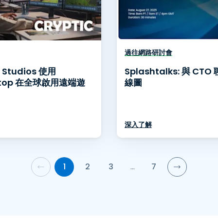
過往網路研討會
c Studios 使用
Splashtalks: 與 CT
htop 在全球啟用遠端遊
線圖
深入了解
1
2
3
…
7