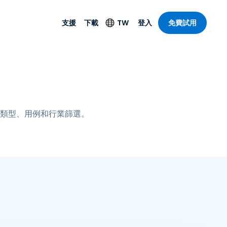
支援
下載
TW
登入
免費試用
支援
安防產品
語言
遠端存取和遠
技術支援
防毒功能
English
SO 和進階
樂
樂
系統狀態
端點偵測和回應
Deutsch
On-Prem
類型、用例和行業篩選。
Foxpass Wi-Fi 存取和
Español
控制
Français
零信任安全工作區
部門
Italiano
盾牌（反詐騙）
計
Nederlands
計
Português
產業
所有產品
简体中文
繁體中文