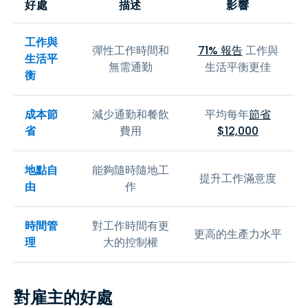
好處
描述
影響
工作與
彈性工作時間和
71% 報告
工作與
生活平
無需通勤
生活平衡更佳
衡
成本節
減少通勤和餐飲
平均每年
節省
省
費用
$12,000
地點自
能夠隨時隨地工
提升工作滿意度
由
作
時間管
對工作時間有更
更高的生產力水平
理
大的控制權
對雇主的好處