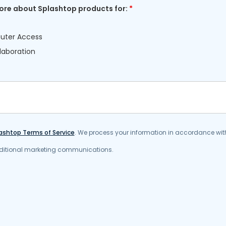
 more about Splashtop products for:
*
ter Access
laboration
ashtop Terms of Service
. We process your information in accordance wit
additional marketing communications.