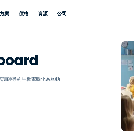
方案
價格
資源
公司
 Support
依照需求
依類型
憑證
Autonomous
Enterprise
依照行業
依照行業
分支機構
Endpoint
專業人員遠端支援
適用於企業級
遠端桌面
部落格
安全性
教育
教育
合作夥伴
Management
board
修補程式管理功
端支援，具備 S
漏洞與修補程式管理
案例分享
新聞稿
媒體與娛
媒體與娛
客戶
件的形式提供。
管理功能。提供 
IT 專業人員可透過即時修
Prem 選項。
選項。
補程式、自動化技術、完整
使 Intune 如虎添翼
競爭產品比較
獎項
衛生保健
MSP
的可見度和控制能力，遠端
風險與合規
資料表
零售
零售業
培訓師等的平板電腦化為互動
監控、管理和保護裝置。
RDP/VPN 替代產品
示範影片
政府與公
科技
VDI / DaaS替代方案
網路研討會
建築與設
用戶端部署
金融與會
查看所有類型
查看所有
IoT 適用的遠端支援
現場支援
透過 RDP /SSH/VNC 進行遠