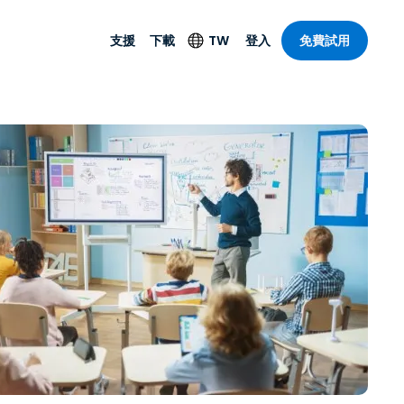
支援
下載
TW
登入
免費試用
支援
安防產品
語言
遠端存取和遠
技術支援
防毒功能
English
SO 和進階
樂
樂
系統狀態
端點偵測和回應
Deutsch
On-Prem
Foxpass Wi-Fi 存取和
Español
控制
Français
零信任安全工作區
部門
Italiano
盾牌（反詐騙）
計
Nederlands
計
Português
產業
所有產品
简体中文
繁體中文