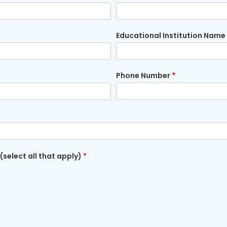
Educational Institution Name
Phone Number
*
 (select all that apply)
*