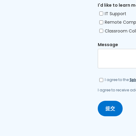
I'd like to learn
IT Support
Remote Compu
Classroom Col
Message
I agree to the
Spl
I agree to receive 