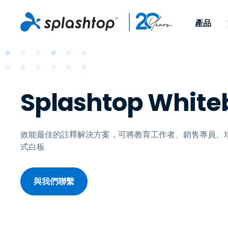
產品
Remote Access
依照角色
依使用個案
公司
Remote
可供個人和小型團隊在任何
可供 IT 
遠端工作
Remote Support
關於
Splashtop White
地點，透過任何裝置存取其
裝置。即時
IT 支援和服務台
端點管理
人才招募
工作電腦。
能以附加元
提供 On-
端點管理與安全性
遠端存取
活動
MSPs
遠端學習
聯絡我們
效能最佳的註釋解決方案，可將教育工作者、銷售專員、
式白板
OEM
與我們聯繫
查看所有使用案例