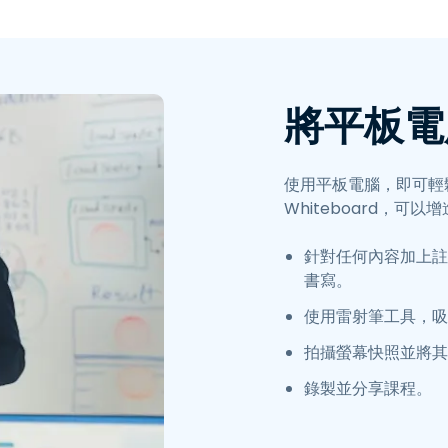
端存取
搭配 Wacom 進行遠端工作
遠端實驗室存取
端點安全
將平板電
探索所有需求
探索所有
使用平板電腦，即可輕
Whiteboard，
針對任何內容加上註
書寫。
使用雷射筆工具，吸
拍攝螢幕快照並將其
錄製並分享課程。