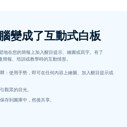
日本語
한국어
ภาษาไทย
腦變成了互動式白板
Bahasa
行業
鬆地在您的簡報上加入醒目提示、繪圖或寫字。有了
可以增進簡報、培訓或教學時的互動情形。
釋：使用手勢，即可在任何內容上繪圖、加入醒目提示或
引觀眾的目光。
保存到圖庫中，然後共享。