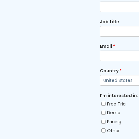
Job title
Email
*
Country
*
I'm interested in:
Free Trial
Demo
Pricing
Other