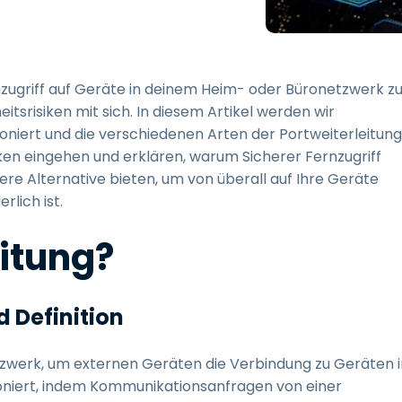
Vor-Ort-Unterstützung
Fernzugriff über
RDP/SSH/VNC
Fernarbeit mit Wacom
rnzugriff auf Geräte in deinem Heim- oder Büronetzwerk z
Fernzugriff auf Computer
tsrisiken mit sich. In diesem Artikel werden wir
einer Einrichtung
tioniert und die verschiedenen Arten der Portweiterleitung
Endpunkt-Sicherheit
iken eingehen und erklären, warum Sicherer Fernzugriff
e Alternative bieten, um von überall auf Ihre Geräte
Alle Bedürfnisse
rlich ist.
entdecken
Alle Bra
eitung?
 Definition
zwerk, um externen Geräten die Verbindung zu Geräten i
ioniert, indem Kommunikationsanfragen von einer