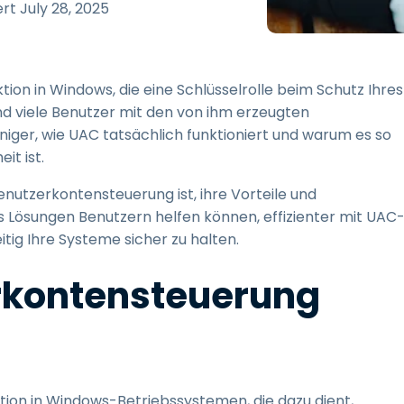
Vor-Ort-Unterstützung
ert
July 28, 2025
Fernzugriff über
RDP/SSH/VNC
Fernarbeit mit Wacom
tion in Windows, die eine Schlüsselrolle beim Schutz Ihres
Fernzugriff auf Computer
d viele Benutzer mit den von ihm erzeugten
einer Einrichtung
iger, wie UAC tatsächlich funktioniert und warum es so
Endpunkt-Sicherheit
it ist.
enutzerkontensteuerung ist, ihre Vorteile und
Alle Bedürfnisse
entdecken
Alle Bra
Lösungen Benutzern helfen können, effizienter mit UAC
tig Ihre Systeme sicher zu halten.
erkontensteuerung
tion in Windows-Betriebssystemen, die dazu dient,