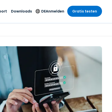
port
Downloads
DE
Anmelden
Gratis testen
anche
anche
-Unternehmen
Sicherheitsprodukte
Sprache
riff der
er Support
wesen
wesen
Antivirus
English
sse und
tus
nd Unterhaltung
nd Unterhaltung
Endpunkterkennung
Deutsch
t SSO
und -reaktion
r
itswesen
Español
 On-
Foxpass Wi-Fi Zugriff
del
del
Français
und Kontrolle
gen und
gie
Sicherer Zero-Trust-
Italiano
her Sektor
Arbeitsbereich
Nederlands
ur und Design
Shield (Anti-Betrug)
Português
nchen anzeigen
 & Buchhaltung
简体中文
Alle Produkte
繁體中文