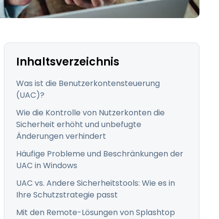
日本語
한국어
ภาษาไทย
Bahasa
Inhaltsverzeichnis
Was ist die Benutzerkontensteuerung
(UAC)?
Wie die Kontrolle von Nutzerkonten die
nchen entdecken
-
Sicherheit erhöht und unbefugte
Änderungen verhindert
Häufige Probleme und Beschränkungen der
UAC in Windows
UAC vs. Andere Sicherheitstools: Wie es in
Ihre Schutzstrategie passt
Mit den Remote-Lösungen von Splashtop