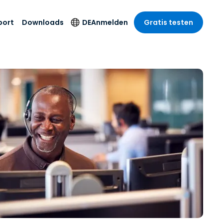
port
Downloads
DE
Anmelden
Gratis testen
anche
anche
-Unternehmen
Sicherheitsprodukte
Sprache
riff der
er Support
wesen
wesen
Antivirus
English
sse und
tus
nd Unterhaltung
nd Unterhaltung
Endpunkterkennung
Deutsch
t SSO
und -reaktion
r
itswesen
Español
 On-
Foxpass Wi-Fi Zugriff
del
del
Français
und Kontrolle
gen und
gie
Sicherer Zero-Trust-
Italiano
her Sektor
Arbeitsbereich
Nederlands
ur und Design
Shield (Anti-Betrug)
Português
nchen anzeigen
 & Buchhaltung
简体中文
Alle Produkte
繁體中文