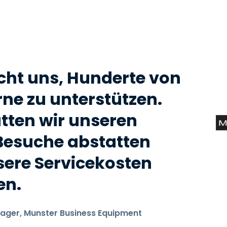
Vor-Ort-Unterstützung
Fernzugriff über
RDP/SSH/VNC
Fernarbeit mit Wacom
Fernzugriff auf Computer
einer Einrichtung
cht uns, Hunderte von
Endpunkt-Sicherheit
ne zu unterstützen.
Alle Bedürfnisse
tten wir unseren
entdecken
Alle Bra
Besuche abstatten
ere Servicekosten
en.
ager, Munster Business Equipment