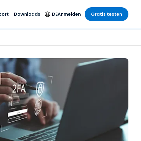
port
Downloads
DE
Anmelden
Gratis testen
anche
anche
-Unternehmen
Sicherheitsprodukte
Sprache
riff der
er Support
wesen
wesen
Antivirus
English
sse und
tus
nd Unterhaltung
nd Unterhaltung
Endpunkterkennung
Deutsch
t SSO
und -reaktion
r
itswesen
Español
 On-
Foxpass Wi-Fi Zugriff
del
del
Français
und Kontrolle
gen und
gie
Sicherer Zero-Trust-
Italiano
her Sektor
Arbeitsbereich
Nederlands
ur und Design
Shield (Anti-Betrug)
Português
nchen anzeigen
 & Buchhaltung
简体中文
Alle Produkte
繁體中文