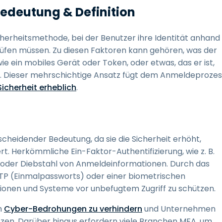
Bedeutung & Definition
icherheitsmethode, bei der Benutzer ihre Identität anhand
fen müssen. Zu diesen Faktoren kann gehören, was der
 wie ein mobiles Gerät oder Token, oder etwas, das er ist,
g. Dieser mehrschichtige Ansatz fügt dem Anmeldeprozes
Sicherheit erheblich
.
scheidender Bedeutung, da sie die Sicherheit erhöht,
t. Herkömmliche Ein-Faktor-Authentifizierung, wie z. B.
hing oder Diebstahl von Anmeldeinformationen. Durch das
 OTP (Einmalpassworts) oder einer biometrischen
ationen und Systeme vor unbefugtem Zugriff zu schützen.
m
Cyber-Bedrohungen zu verhindern
und Unternehmen
zen. Darüber hinaus erfordern viele Branchen MFA, um