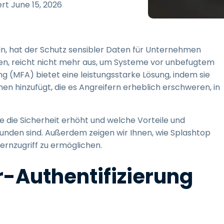
Vor-Ort-Unterstützung
ert
June 15, 2026
Fernzugriff über
RDP/SSH/VNC
Fernarbeit mit Wacom
n, hat der Schutz sensibler Daten für Unternehmen
Fernzugriff auf Computer
ssen, reicht nicht mehr aus, um Systeme vor unbefugtem
einer Einrichtung
ung (MFA) bietet eine leistungsstarke Lösung, indem sie
Endpunkt-Sicherheit
n hinzufügt, die es Angreifern erheblich erschweren, in
Alle Bedürfnisse
entdecken
Alle Bra
sie die Sicherheit erhöht und welche Vorteile und
nden sind. Außerdem zeigen wir Ihnen, wie Splashtop
ernzugriff zu ermöglichen.
r-Authentifizierung