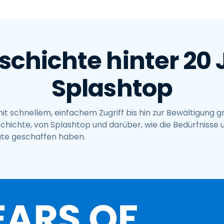
Vor-Ort-Unterstützung
Fernzugriff über
RDP/SSH/VNC
Fernarbeit mit Wacom
schichte hinter 20
Fernzugriff auf Computer
einer Einrichtung
Splashtop
Endpunkt-Sicherheit
Alle Bedürfnisse
t schnellem, einfachem Zugriff bis hin zur Bewältigung 
entdecken
Alle Bra
schichte, von Splashtop und darüber, wie die Bedürfnisse
ute geschaffen haben.