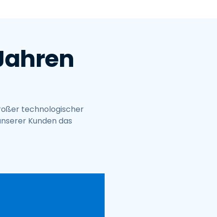
日本語
한국어
ภาษาไทย
 Jahren
Bahasa
großer technologischer
nchen entdecken
 unserer Kunden das