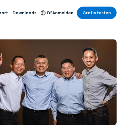
port
Downloads
DE
Anmelden
Gratis testen
anche
anche
-Unternehmen
Sicherheitsprodukte
Sprache
riff der
er Support
wesen
wesen
Antivirus
English
sse und
tus
nd Unterhaltung
nd Unterhaltung
Endpunkterkennung
Deutsch
t SSO
und -reaktion
r
itswesen
Español
 On-
Foxpass Wi-Fi Zugriff
del
del
Français
und Kontrolle
gen und
gie
Sicherer Zero-Trust-
Italiano
her Sektor
Arbeitsbereich
Nederlands
ur und Design
Shield (Anti-Betrug)
Português
nchen anzeigen
 & Buchhaltung
简体中文
Alle Produkte
繁體中文