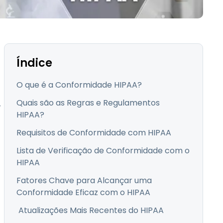
Todos os Produtos
日本語
한국어
ภาษาไทย
Bahasa
Índice
O que é a Conformidade HIPAA?
Quais são as Regras e Regulamentos
r
todas as
HIPAA?
s
Requisitos de Conformidade com HIPAA
Lista de Verificação de Conformidade com o
HIPAA
Fatores Chave para Alcançar uma
Conformidade Eficaz com o HIPAA
Atualizações Mais Recentes do HIPAA