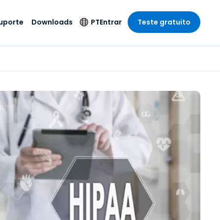
uporte
Downloads
PT
Entrar
Teste gratuito
r
r
s
te
Produtos de
Idioma
Segurança
remoto de
o
o
e técnico
English
rial e
Antivírus
Entretenimento
Entretenimento
 do Sistema
Deutsch
oto com
Detecção e
dade de
Español
Resposta de
to
Endpoint
pção On-
Français
el.
Foxpass Acesso e
e Sector Público
ia
Italiano
Controle Wi-Fi
ra e Design
Nederlands
Espaço de Trabalho
dade e Finanças
Seguro Zero Trust
Português
s os Setores
Shield (Anti-fraude)
简体中文
繁體中文