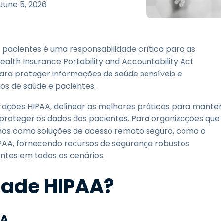
Suporte de Campo
June 5, 2026
Acesso Remoto via
RDP/SSH/VNC
Trabalho à Distância com
 pacientes é uma responsabilidade crítica para as
a Wacom
ealth Insurance Portability and Accountability Act
Laboratórios Remotos
ara proteger informações de saúde sensíveis e
Segurança de Endpoint
dos de saúde e pacientes.
ntações HIPAA, delinear as melhores práticas para mante
Explore Todas as
Explore 
Necessidades
indústria
proteger os dados dos pacientes. Para organizações que
os como soluções de acesso remoto seguro, como o
PAA, fornecendo recursos de segurança robustos
ntes em todos os cenários.
dade HIPAA?
AA