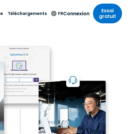
Essai
Connexion
te
Téléchargements
FR
gratuit
strie
strie
éléchargements
Autres produits
Langue
de sécurité
s à
chnique
n
n
res
ient actuel
English
ne
Antivirus
tème
 Divertissements
 Divertissements
ilisateur essai
Deutsch
e de
Détection et
sionnelle
ecine
uvel utilisateur
Español
réponse sur les
estion
terminaux
ce
ce
pplication SOS Assistance
on sur
Français
e
Accès et contrôle
ation et secteur
gie
treamer
Italiano
Wi-Fi Foxpass
utres téléchargements
Nederlands
Espace de travail
ura y Diseño
sai gratuit
sécurisé Zero Trust
Português
et comptabilité
 les secteurs
简体中文
Tous les produits
繁體中文