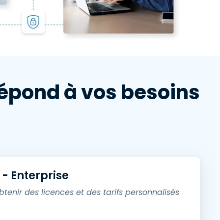
日本語
한국어
ภาษาไทย
Bahasa
répond à vos besoins
 les secteurs
é
- Enterprise
enir des licences et des tarifs personnalisés