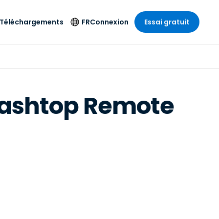
Téléchargements
FR
Connexion
Essai gratuit
strie
strie
Langue
Produits de
sécurité
s à
ique
n
n
res
English
ne
Antivirus
plashtop Remote
e
 Divertissements
 Divertissements
Deutsch
e de
Détection et
sionnelle
ecine
Español
réponse sur les
estion
terminaux
ce
ce
on sur
Français
e
Accès et contrôle
ation et secteur
gie
Italiano
Wi-Fi Foxpass
Nederlands
Espace de travail
ure & Design
sécurisé Zero Trust
Português
et comptabilité
 les secteurs
Shield (Anti-
简体中文
arnaque)
繁體中文