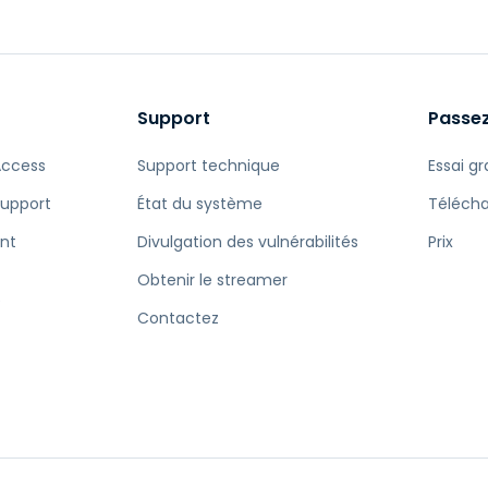
Support
Passez
Access
Support technique
Essai gr
Support
État du système
Téléch
nt
Divulgation des vulnérabilités
Prix
Obtenir le streamer
e
Contactez