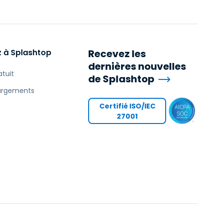
 à Splashtop
Recevez les
dernières nouvelles
atuit
de Splashtop
argements
Certifié ISO/IEC
27001