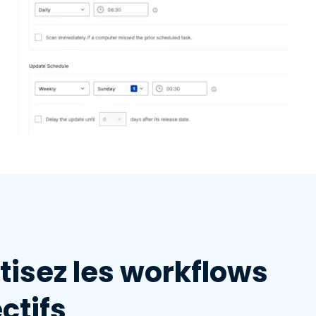
isez les workflows
ctifs