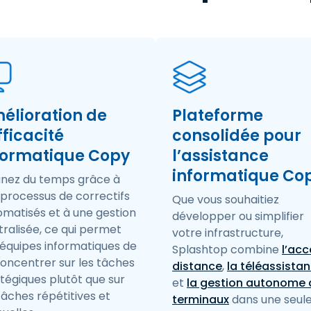
élioration de
Plateforme
fficacité
consolidée pour
formatique Copy
l’assistance
informatique Co
nez du temps grâce à
 processus de correctifs
Que vous souhaitiez
omatisés et à une gestion
développer ou simplifier
ralisée, ce qui permet
votre infrastructure,
 équipes informatiques de
Splashtop combine
l’acc
concentrer sur les tâches
distance
,
la téléassista
tégiques plutôt que sur
et
la gestion autonome 
tâches répétitives et
terminaux
dans une seul