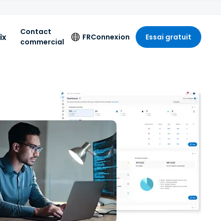
Contact
ix
FR
Connexion
Essai gratuit
commercial
Langue
English
Deutsch
Español
Français
Italiano
Nederlands
Português
简体中文