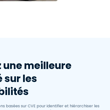
繁體中文
日本語
한국어
ภาษาไทย
Bahasa
 une meilleure
é sur les
ilités
ions basées sur CVE pour identifier et hiérarchiser les