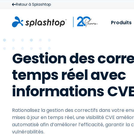
Retour à Splashtop
Produits
S
P
Gestion des corre
S
D
v
M
temps réel avec
à
t
à
informations CV
c
Rationalisez la gestion des correctifs dans votre e
mises à jour en temps réel, une visibilité CVE amélior
automatisé afin d’améliorer l’efficacité, garantir la
vulnérabilités.