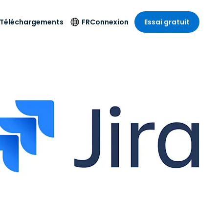
Téléchargements
FR
Connexion
Essai gratuit
strie
strie
Langue
Produits de
sécurité
s à
ique
n
n
res
English
ne
Antivirus
e
 Divertissements
 Divertissements
Deutsch
e de
Détection et
sionnelle
ecine
Español
réponse sur les
estion
terminaux
ce
ce
on sur
Français
e
Accès et contrôle
ation et secteur
gie
Italiano
Wi-Fi Foxpass
Nederlands
Espace de travail
ure & Design
sécurisé Zero Trust
Português
et comptabilité
 les secteurs
Shield (Anti-
简体中文
arnaque)
繁體中文