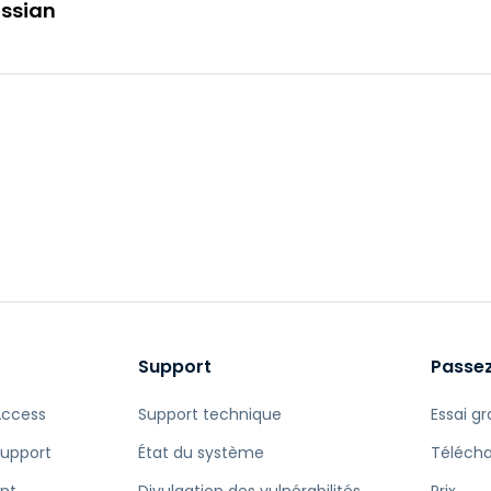
assian
Support
Passez
Access
Support technique
Essai gr
Support
État du système
Téléch