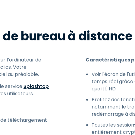
Assistance sur le terrain
Accès à distance via
RDP/SSH/VNC
 de bureau à distance 
Travail à distance avec
Wacom
Accès virtuel aux salles
informatiques
ur l’ordinateur de
Caractéristiques p
Sécurité des points
 clics. Votre
terminaux
iciel au préalable.
Voir l'écran de l'u
Voir tous
temps réel grâce 
Voir tous les besoins
d’activit
 le service
Splashtop
qualité HD.
s utilisateurs.
Profitez des fonc
notamment le trans
redémarrage à dis
en de téléchargement
Toutes les session
entièrement cryp