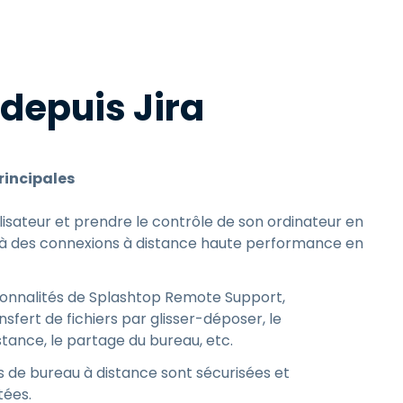
日本語
Tous les produits
한국어
ภาษาไทย
depuis Jira
Bahasa
rincipales
tilisateur et prendre le contrôle de son ordinateur en
 les secteurs
à des connexions à distance haute performance en
é
tionnalités de Splashtop Remote Support,
fert de fichiers par glisser-déposer, le
tance, le partage du bureau, etc.
s de bureau à distance sont sécurisées et
tées.