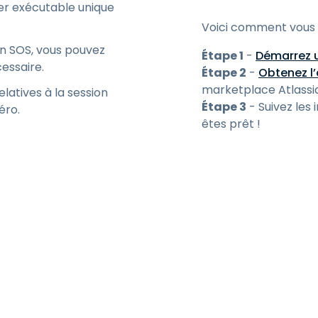
hier exécutable unique
Voici comment vous 
ion SOS, vous pouvez
Étape 1
-
Démarrez u
essaire.
Étape 2
-
Obtenez l’
marketplace Atlassi
latives à la session
Étape 3
- Suivez les
éro.
êtes prêt !