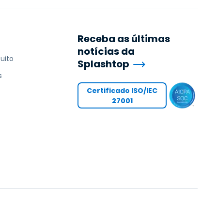
Receba as últimas
notícias da
uito
Splashtop
s
Certificado ISO/IEC
27001