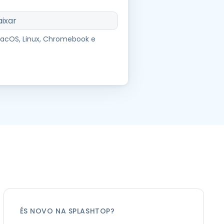
Todos os Produtos
日本語
aixar
한국어
MacOS, Linux, Chromebook e
ภาษาไทย
Bahasa
todas as
s
ÉS NOVO NA SPLASHTOP?