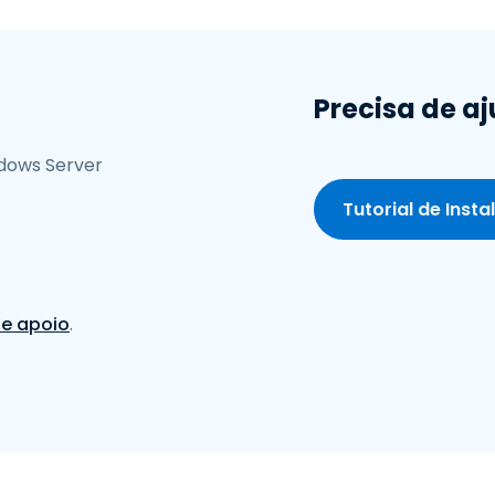
Precisa de a
ndows Server
Tutorial de Inst
de apoio
.