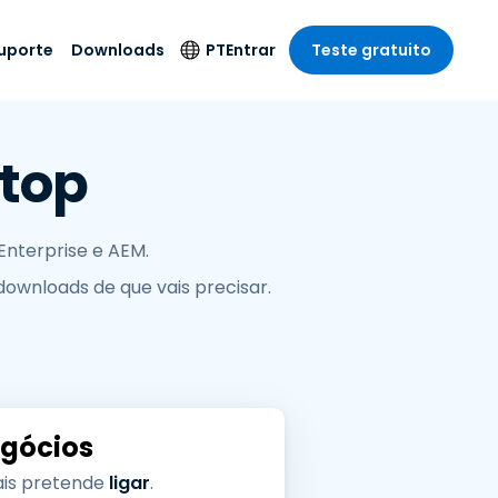
uporte
Downloads
PT
Entrar
Teste gratuito
r
r
s
te
Produtos de
Idioma
htop
Segurança
remoto de
o
o
e técnico
English
rial e
Antivírus
Entretenimento
Entretenimento
 do Sistema
Deutsch
oto com
Detecção e
dade de
Enterprise e AEM.
Español
Resposta de
to
downloads de que vais precisar.
Endpoint
pção On-
Français
el.
Foxpass Acesso e
e Sector Público
ia
Italiano
Controle Wi-Fi
ra e Design
Nederlands
Espaço de Trabalho
dade e Finanças
Seguro Zero Trust
Português
s os Setores
Shield (Anti-fraude)
egócios
简体中文
繁體中文
uais pretende
ligar
.