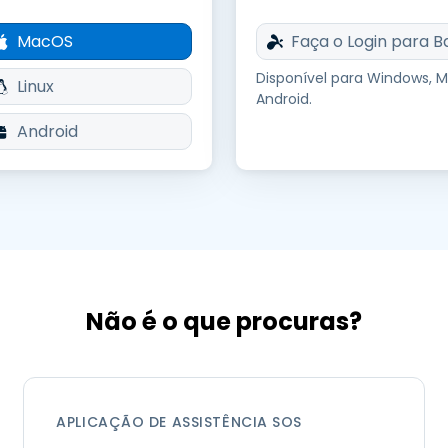
Suporte de Campo
Acesso Remoto via
MacOS
Faça o Login para B
RDP/SSH/VNC
Disponível para Windows, 
Trabalho à Distância com
Linux
Android.
a Wacom
Android
Laboratórios Remotos
Segurança de Endpoint
Explore Todas as
Explore 
Necessidades
indústria
Não é o que procuras?
APLICAÇÃO DE ASSISTÊNCIA SOS