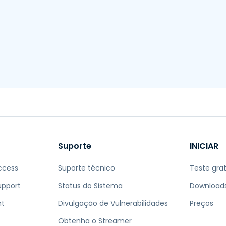
Suporte de Campo
Acesso Remoto via
RDP/SSH/VNC
Trabalho à Distância com
a Wacom
Laboratórios Remotos
Segurança de Endpoint
Explore Todas as
Explore 
Necessidades
indústria
Suporte
INICIAR
ccess
Suporte técnico
Teste grat
upport
Status do Sistema
Download
nt
Divulgação de Vulnerabilidades
Preços
Obtenha o Streamer