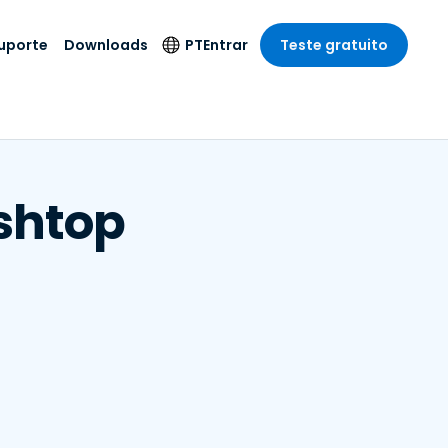
uporte
Downloads
PT
Entrar
Teste gratuito
r
r
s
te
Produtos de
Idioma
Segurança
remoto de
o
o
e técnico
English
rial e
Antivírus
Entretenimento
Entretenimento
 do Sistema
Deutsch
ashtop
oto com
Detecção e
dade de
Español
Resposta de
to
Endpoint
pção On-
Français
el.
Foxpass Acesso e
e Sector Público
ia
Italiano
Controle Wi-Fi
ra e Design
Nederlands
Espaço de Trabalho
dade e Finanças
Seguro Zero Trust
Português
s os Setores
Shield (Anti-fraude)
简体中文
繁體中文