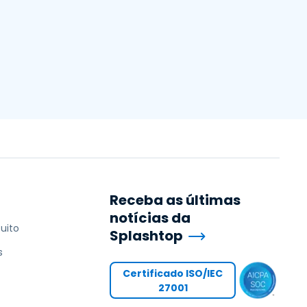
Todos os Produtos
日本語
한국어
ภาษาไทย
Bahasa
todas as
s
Receba as últimas
notícias da
uito
Splashtop
s
Certificado ISO/IEC
27001