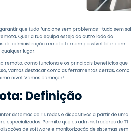
Suporte de Campo
Acesso Remoto via
RDP/SSH/VNC
Trabalho à Distância com
e garantir que tudo funcione sem problemas—tudo sem sai
a Wacom
remota. Quer a tua equipa esteja do outro lado do
Laboratórios Remotos
tas de administração remota tornam possível lidar com
Segurança de Endpoint
e qualquer lugar.
ão remota, como funciona e os principais benefícios que
Explore Todas as
Explore 
Necessidades
indústria
isso, vamos destacar como as ferramentas certas, como
róximo nível. Vamos começar!
ta: Definição
er sistemas de TI, redes e dispositivos a partir de uma
re especializados. Permite que os administradores de TI
alizações de software e monitorização de sistemas sem