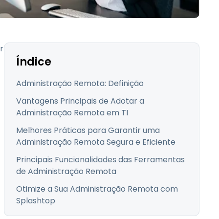
Todos os Produtos
日本語
한국어
ภาษาไทย
r
Bahasa
Índice
Administração Remota: Definição
Vantagens Principais de Adotar a
todas as
Administração Remota em TI
s
Melhores Práticas para Garantir uma
Administração Remota Segura e Eficiente
Principais Funcionalidades das Ferramentas
de Administração Remota
Otimize a Sua Administração Remota com
Splashtop