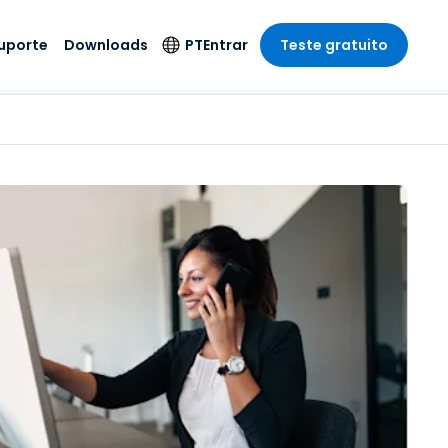
uporte
Downloads
PT
Entrar
Teste gratuito
r
r
s
te
Produtos de
Idioma
Segurança
remoto de
o
o
e técnico
English
rial e
Antivírus
Entretenimento
Entretenimento
 do Sistema
Deutsch
oto com
Detecção e
dade de
Español
Resposta de
to
Endpoint
pção On-
Français
el.
Foxpass Acesso e
e Sector Público
ia
Italiano
Controle Wi-Fi
ra e Design
Nederlands
Espaço de Trabalho
dade e Finanças
Seguro Zero Trust
Português
s os Setores
Shield (Anti-fraude)
简体中文
繁體中文