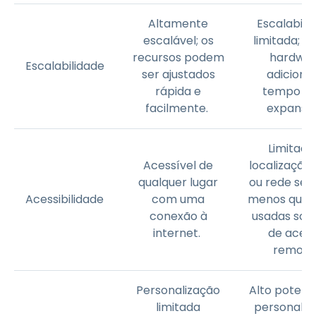
Altamente
Escalabili
escalável; os
limitada; r
recursos podem
hardwa
Escalabilidade
ser ajustados
adicional
rápida e
tempo p
facilmente.
expansã
Limitado
Acessível de
localização 
qualquer lugar
ou rede segu
Acessibilidade
com uma
menos que 
conexão à
usadas sol
internet.
de aces
remoto
Personalização
Alto potenci
limitada
personaliz