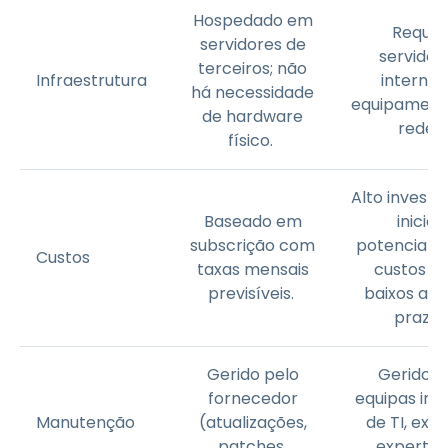
Hospedado em
Requer
servidores de
servidor
terceiros; não
Infraestrutura
internos
há necessidade
equipament
de hardware
rede.
físico.
Alto invest
Baseado em
inicial;
subscrição com
potencialm
Custos
taxas mensais
custos m
previsíveis.
baixos a l
prazo.
Gerido pelo
Gerido p
fornecedor
equipas int
Manutenção
(atualizações,
de TI, exig
patches,
expertise