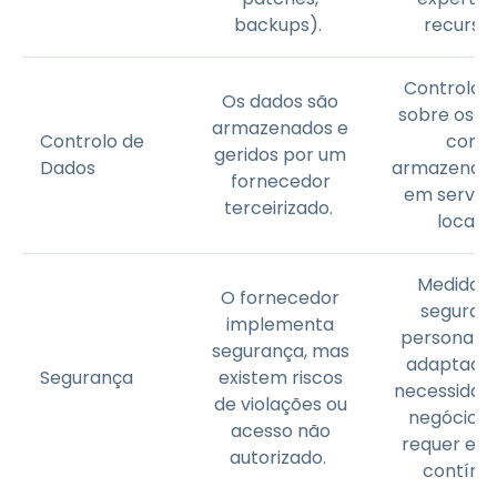
backups).
recurso
Controlo t
Os dados são
sobre os d
armazenados e
Controlo de
com
geridos por um
Dados
armazenam
fornecedor
em servid
terceirizado.
locais.
Medidas 
O fornecedor
seguran
implementa
personaliz
segurança, mas
adaptadas
Segurança
existem riscos
necessidad
de violações ou
negócio, 
acesso não
requer esf
autorizado.
contínu