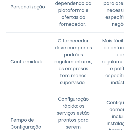
dependendo da
para atend
Personalização
plataforma e
necessida
ofertas do
específica
fornecedor.
negócio
O fornecedor
Mais fácil m
deve cumprir os
a conformi
padrões
com
Conformidade
regulamentares;
regulament
as empresas
e polític
têm menos
específica
supervisão.
indústri
Configuração
Configura
rápida; os
demorad
serviços estão
incluind
Tempo de
prontos para
instalaçã
Configuração
serem