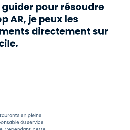
s guider pour résoudre
p AR, je peux les
éments directement sur
ile.
staurants en pleine
ponsable du service
ce. Cependant, cette