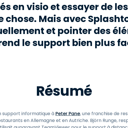
és en visio et essayer de le
e chose. Mais avec Splashto
ellement et pointer des él
rend le support bien plus fac
Résumé
n support informatique à
Peter Pane
, une franchise de re
estaurants en Allemagne et en Autriche. Björn Runge, res
utilisait auparavant TeamViewer pour le support à distan