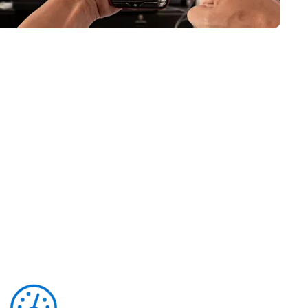
日本語
Tous les produits
한국어
ภาษาไทย
Bahasa
 les secteurs
é