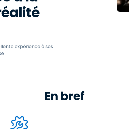
éalité
Assistance sur le terrain
Accès à distance via
RDP/SSH/VNC
Travail à distance avec
Wacom
Accès virtuel aux salles
llente expérience à ses
informatiques
se
Sécurité des points
terminaux
Voir tous
Voir tous les besoins
d’activit
En bref