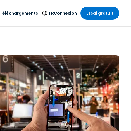
Téléchargements
FR
Connexion
Essai gratuit
strie
strie
Langue
Produits de
sécurité
s à
ique
n
n
res
English
ne
Antivirus
e
 Divertissements
 Divertissements
Deutsch
e de
Détection et
sionnelle
ecine
Español
réponse sur les
estion
terminaux
ce
ce
on sur
Français
e
Accès et contrôle
ation et secteur
gie
Italiano
Wi-Fi Foxpass
Nederlands
Espace de travail
ure & Design
sécurisé Zero Trust
Português
et comptabilité
 les secteurs
Shield (Anti-
简体中文
arnaque)
繁體中文