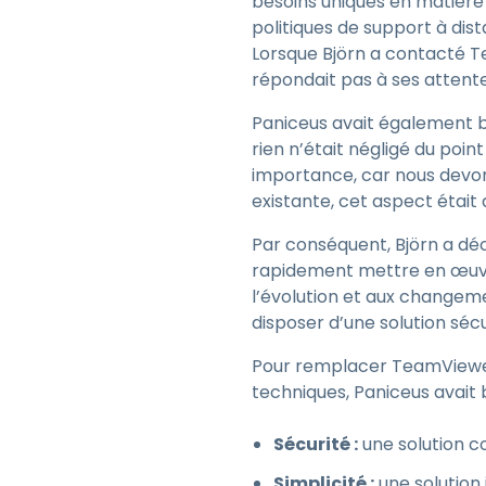
besoins uniques en matière 
politiques de support à dis
Lorsque Björn a contacté Te
répondait pas à ses attente
Paniceus avait également b
rien n’était négligé du poin
importance, car nous devons
existante, cet aspect était
Par conséquent, Björn a déc
rapidement mettre en œuvre.
l’évolution et aux changeme
disposer d’une solution sécuri
Pour remplacer TeamViewer 
techniques, Paniceus avait 
Sécurité :
une solution c
Simplicité :
une solution i