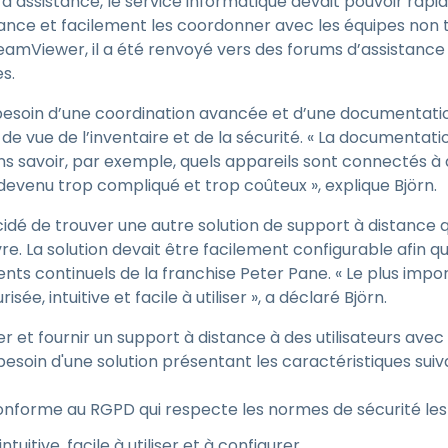
d’assistance, le service informatique devait pouvoir rap
tance et facilement les coordonner avec les équipes non 
amViewer, il a été renvoyé vers des forums d’assistance e
s.
esoin d’une coordination avancée et d’une documentation
t de vue de l’inventaire et de la sécurité. « La documentat
 savoir, par exemple, quels appareils sont connectés à q
 devenu trop compliqué et trop coûteux », explique Björn.
idé de trouver une autre solution de support à distance 
 La solution devait être facilement configurable afin qu’
nts continuels de la franchise Peter Pane. « Le plus impo
sée, intuitive et facile à utiliser », a déclaré Björn.
et fournir un support à distance à des utilisateurs avec
besoin d'une solution présentant les caractéristiques suiv
onforme au RGPD qui respecte les normes de sécurité les p
ntuitive, facile à utiliser et à configurer.