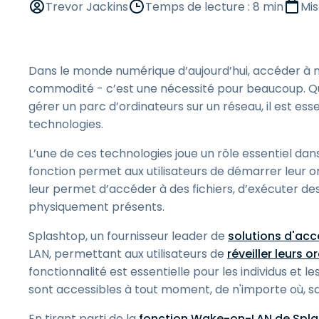
Trevor Jackins
Temps de lecture : 8 min
Mis
Dans le monde numérique d’aujourd’hui, accéder à n
commodité - c’est une nécessité pour beaucoup. Qu’i
gérer un parc d’ordinateurs sur un réseau, il est ess
technologies.
L’une de ces technologies joue un rôle essentiel da
fonction permet aux utilisateurs de démarrer leur ord
leur permet d’accéder à des fichiers, d’exécuter des
physiquement présents.
Splashtop, un fournisseur leader de
solutions d'acc
LAN, permettant aux utilisateurs de
réveiller leurs
fonctionnalité est essentielle pour les individus et l
sont accessibles à tout moment, de n'importe où, san
En tirant parti de la
fonction Wake-on-LAN de Spl