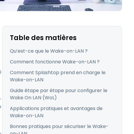
日本語
Tous les produits
한국어
ภาษาไทย
Bahasa
Table des matières
e
Qu’est-ce que le Wake-on-LAN ?
Comment fonctionne Wake-on-LAN ?
i
Comment Splashtop prend en charge le
 les secteurs
Wake-on-LAN
é
Guide étape par étape pour configurer le
Wake On LAN (WoL)
-
e
Applications pratiques et avantages de
Wake-on-LAN
Bonnes pratiques pour sécuriser le Wake-
on-LAN
u