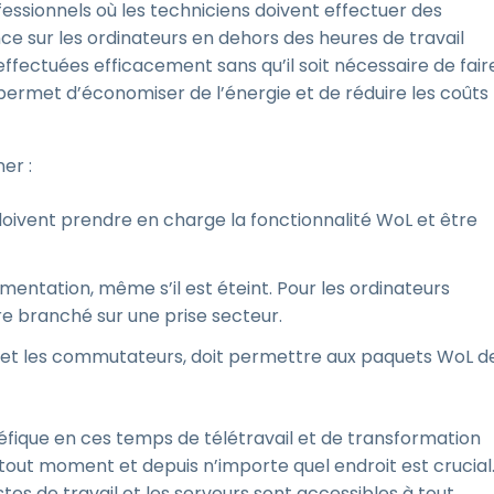
essionnels où les techniciens doivent effectuer des
ce sur les ordinateurs en dehors des heures de travail
ffectuées efficacement sans qu’il soit nécessaire de fair
permet d’économiser de l’énergie et de réduire les coûts
er :
doivent prendre en charge la fonctionnalité WoL et être
mentation, même s’il est éteint. Pour les ordinateurs
tre branché sur une prise secteur.
rs et les commutateurs, doit permettre aux paquets WoL d
fique en ces temps de télétravail et de transformation
tout moment et depuis n’importe quel endroit est crucial
tes de travail et les serveurs sont accessibles à tout