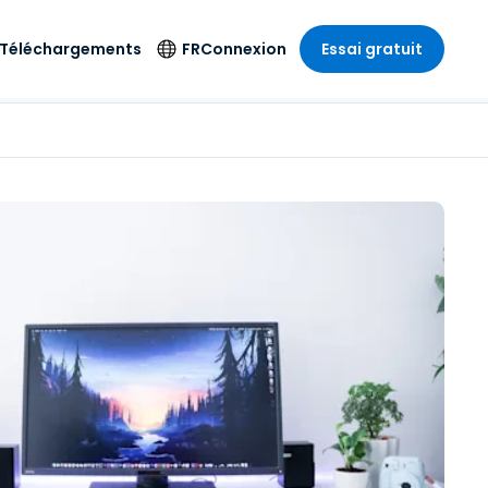
Téléchargements
FR
Connexion
Essai gratuit
strie
strie
Langue
Produits de
sécurité
s à
ique
n
n
res
English
ne
Antivirus
e
 Divertissements
 Divertissements
Deutsch
e de
Détection et
sionnelle
ecine
Español
réponse sur les
estion
terminaux
ce
ce
on sur
Français
e
Accès et contrôle
ation et secteur
gie
Italiano
Wi-Fi Foxpass
Nederlands
Espace de travail
ure & Design
sécurisé Zero Trust
Português
et comptabilité
 les secteurs
Shield (Anti-
简体中文
arnaque)
繁體中文