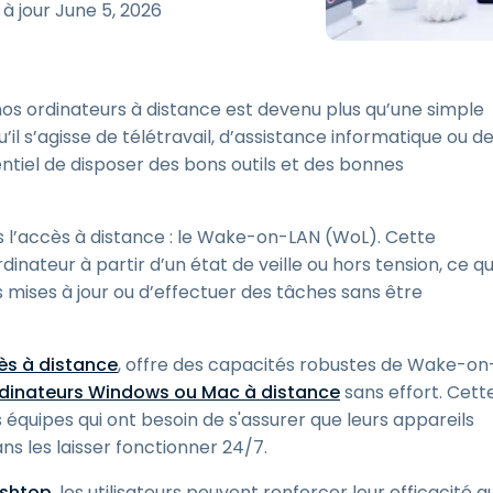
 à jour
June 5, 2026
Assistance sur le terrain
Accès à distance via
RDP/SSH/VNC
os ordinateurs à distance est devenu plus qu’une simple
Travail à distance avec
Wacom
l s’agisse de télétravail, d’assistance informatique ou d
entiel de disposer des bons outils et des bonnes
Accès virtuel aux salles
informatiques
Sécurité des points
ns l’accès à distance : le Wake-on-LAN (WoL). Cette
terminaux
inateur à partir d’un état de veille ou hors tension, ce qu
Voir tous
 mises à jour ou d’effectuer des tâches sans être
Voir tous les besoins
d’activit
ès à distance
, offre des capacités robustes de Wake-on
 ordinateurs Windows ou Mac à distance
sans effort. Cett
es équipes qui ont besoin de s'assurer que leurs appareils
s les laisser fonctionner 24/7.
ashtop
, les utilisateurs peuvent renforcer leur efficacité a