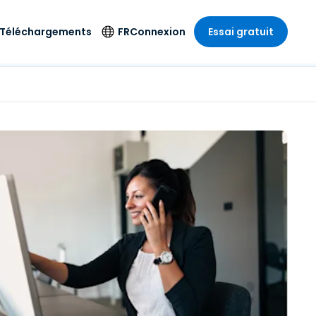
Téléchargements
FR
Connexion
Essai gratuit
strie
strie
Langue
Produits de
sécurité
s à
ique
n
n
res
English
ne
Antivirus
e
 Divertissements
 Divertissements
Deutsch
e de
Détection et
sionnelle
ecine
Español
réponse sur les
estion
terminaux
ce
ce
on sur
Français
e
Accès et contrôle
ation et secteur
gie
Italiano
Wi-Fi Foxpass
Nederlands
Espace de travail
ure & Design
sécurisé Zero Trust
Português
et comptabilité
 les secteurs
Shield (Anti-
简体中文
arnaque)
繁體中文