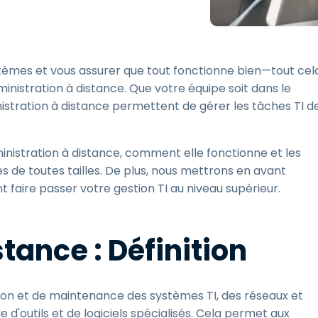
Assistance sur le terrain
Accès à distance via
RDP/SSH/VNC
tèmes et vous assurer que tout fonctionne bien—tout cel
Travail à distance avec
Wacom
ministration à distance. Que votre équipe soit dans le
nistration à distance permettent de gérer les tâches TI d
Accès virtuel aux salles
informatiques
Sécurité des points
dministration à distance, comment elle fonctionne et les
terminaux
s de toutes tailles. De plus, nous mettrons en avant
Voir tous
faire passer votre gestion TI au niveau supérieur.
Voir tous les besoins
d’activit
tance : Définition
tion et de maintenance des systèmes TI, des réseaux et
d'outils et de logiciels spécialisés. Cela permet aux