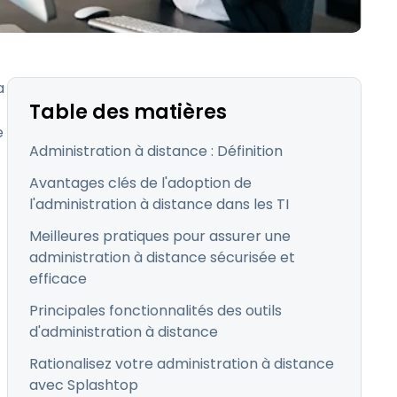
日本語
Tous les produits
한국어
ภาษาไทย
a
Bahasa
Table des matières
e
Administration à distance : Définition
Avantages clés de l'adoption de
l'administration à distance dans les TI
 les secteurs
Meilleures pratiques pour assurer une
é
administration à distance sécurisée et
efficace
Principales fonctionnalités des outils
d'administration à distance
Rationalisez votre administration à distance
avec Splashtop