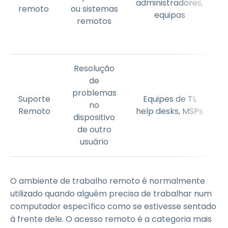
administradores,
remoto
ou sistemas
equipas
d
remotos
d
Resolução
de
p
problemas
Suporte
Equipes de TI,
no
d
Remoto
help desks, MSPs
dispositivo
de outro
c
usuário
O ambiente de trabalho remoto é normalmente
utilizado quando alguém precisa de trabalhar num
computador específico como se estivesse sentado
à frente dele. O acesso remoto é a categoria mais