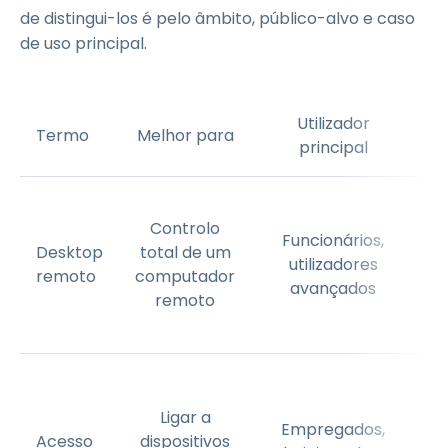
de distingui-los é pelo âmbito, público-alvo e caso
de uso principal.
Utilizador
Termo
Melhor para
principal
Controlo
Funcionários,
Desktop
total de um
c
utilizadores
remoto
computador
d
avançados
remoto
a
Ligar a
Empregados,
a
Acesso
dispositivos