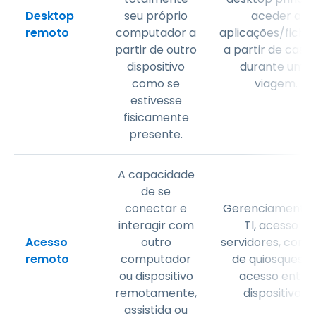
Desktop
seu próprio
aceder a
remoto
computador a
aplicações/fichei
partir de outro
a partir de casa
dispositivo
durante uma
como se
viagem.
estivesse
fisicamente
presente.
A capacidade
de se
conectar e
Gerenciamento 
interagir com
TI, acesso a
Acesso
outro
servidores, contr
remoto
computador
de quiosques o
ou dispositivo
acesso entre
remotamente,
dispositivos.
assistida ou