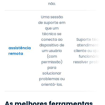
não.
Uma sessão
de suporte em
que um
técnico se
conecta ao
Suporte técnico
dispositivo de
atendimento a
assistência
um usuário
cliente ou ajudar
remota
(com
funcionários a
permissão)
resolver problem
para
solucionar
problemas ou
orientá-los.
As melhores ferramentas