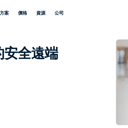
方案
價格
資源
公司
 Support
依照需求
依類型
憑證
Autonomous
Enterprise
依照行業
依照行業
分支機構
Endpoint
專業人員遠端支援
適用於企業級
的安全遠端
遠端桌面
部落格
安全性
教育
教育
合作夥伴
Management
修補程式管理功
端支援，具備 S
漏洞與修補程式管理
案例分享
新聞稿
媒體與娛
媒體與娛
客戶
件的形式提供。
管理功能。提供 
IT 專業人員可透過即時修
Prem 選項。
選項。
補程式、自動化技術、完整
使 Intune 如虎添翼
競爭產品比較
獎項
衛生保健
MSP
的可見度和控制能力，遠端
風險與合規
資料表
零售
零售業
監控、管理和保護裝置。
RDP/VPN 替代產品
示範影片
政府與公
科技
VDI / DaaS替代方案
網路研討會
建築與設
用戶端部署
金融與會
查看所有類型
查看所有
IoT 適用的遠端支援
現場支援
透過 RDP /SSH/VNC 進行遠