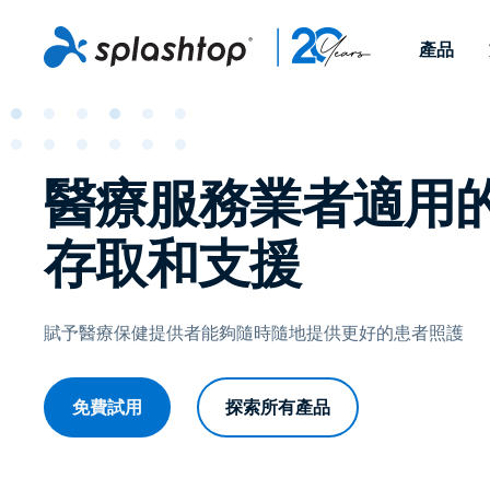
產品
Remote Access
依照角色
依使用個案
公司
Remote
可供個人和小型團隊在任何
可供 IT 
醫療服務業者適用
遠端工作
Remote Support
關於
地點，透過任何裝置存取其
裝置。即時
IT 支援和服務台
端點管理
人才招募
工作電腦。
能以附加元
存取和支援
提供 On-
端點管理與安全性
遠端存取
活動
MSPs
遠端學習
聯絡我們
OEM
賦予醫療保健提供者能夠隨時隨地提供更好的患者照護
查看所有使用案例
免費試用
探索所有產品