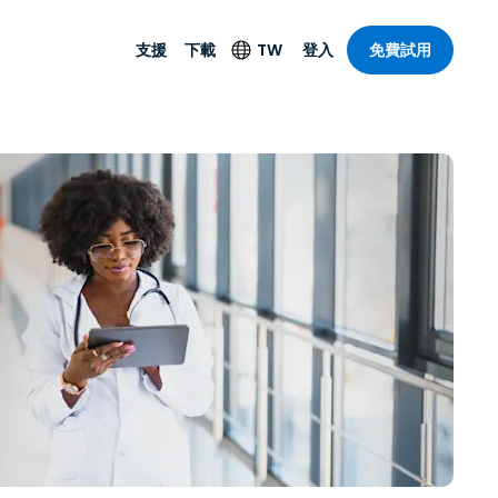
支援
下載
TW
登入
免費試用
支援
安防產品
語言
遠端存取和遠
技術支援
防毒功能
English
SO 和進階
樂
樂
系統狀態
端點偵測和回應
Deutsch
On-Prem
Foxpass Wi-Fi 存取和
Español
控制
Français
零信任安全工作區
部門
Italiano
盾牌（反詐騙）
計
Nederlands
計
Português
產業
所有產品
简体中文
繁體中文