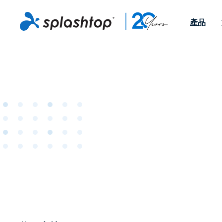
產品
Remote Access
依照角色
依使用個案
公司
Remote
可供個人和小型團隊在任何
可供 IT 
遠端工作
Remote Support
關於
地點，透過任何裝置存取其
裝置。即時
IT 支援和服務台
端點管理
人才招募
工作電腦。
能以附加元
提供 On-
端點管理與安全性
遠端存取
活動
MSPs
遠端學習
聯絡我們
OEM
查看所有使用案例