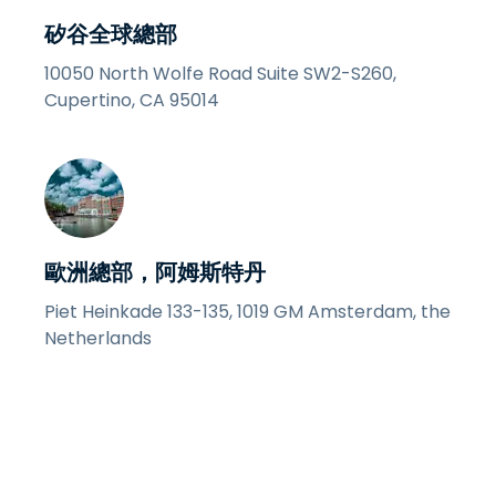
矽谷全球總部
10050 North Wolfe Road Suite SW2-S260,
Cupertino, CA 95014
歐洲總部，阿姆斯特丹
Piet Heinkade 133-135, 1019 GM Amsterdam, the
Netherlands