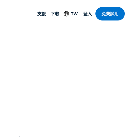
支援
下載
TW
登入
免費試用
支援
安防產品
語言
遠端存取和遠
技術支援
防毒功能
English
SO 和進階
樂
樂
系統狀態
端點偵測和回應
Deutsch
On-Prem
Foxpass Wi-Fi 存取和
Español
控制
Français
零信任安全工作區
部門
Italiano
盾牌（反詐騙）
計
Nederlands
計
Português
產業
所有產品
简体中文
繁體中文