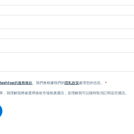
plashtop的服務條款
。我們會根據我們的
隱私政策
處理您的信息。
*
單，我理解我將被選擇接收市場推廣通訊，並理解我可以隨時取消訂閱這些通訊。