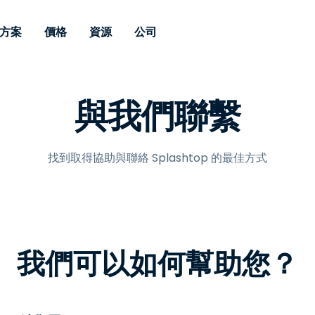
方案
價格
資源
公司
 Support
依照需求
依類型
憑證
Autonomous
Enterprise
依照行業
依照行業
分支機構
與我們聯繫
Endpoint
專業人員遠端支援
適用於企業級
遠端桌面
部落格
安全性
教育
教育
合作夥伴
Management
修補程式管理功
端支援，具備 S
漏洞與修補程式管理
案例分享
新聞稿
媒體與娛
媒體與娛
客戶
件的形式提供。
管理功能。提供 
IT 專業人員可透過即時修
Prem 選項。
選項。
找到取得協助與聯絡 Splashtop 的最佳方式
補程式、自動化技術、完整
使 Intune 如虎添翼
競爭產品比較
獎項
衛生保健
MSP
的可見度和控制能力，遠端
風險與合規
資料表
零售
零售業
監控、管理和保護裝置。
RDP/VPN 替代產品
示範影片
政府與公
科技
VDI / DaaS替代方案
網路研討會
建築與設
用戶端部署
金融與會
我們可以如何幫助您？
查看所有類型
查看所有
IoT 適用的遠端支援
現場支援
透過 RDP /SSH/VNC 進行遠