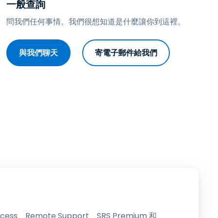
一般查詢
日本語
問我們任何事情。我們很想知道是什麼讓你到這裡。
한국어
ภาษาไทย
與我們聊天
寄電子郵件給我們
Bahasa
行業
ccess、Remote Support、SRS Premium 和