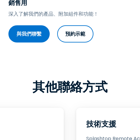
銷售用
端存取
深入了解我們的產品、附加組件和功能！
搭配 Wacom 進行遠端工作
遠端實驗室存取
與我們聯繫
預約示範
端點安全
探索所有需求
探索所有
其他聯絡方式
技術支援
Splashtop Remote A