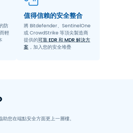
值得信賴的安全整合
低的防
將 Bitdefender、SentinelOne
從而輕
或 CrowdStrike 等頂尖製造商
本
提供的
可靠 EDR 和 MDR 解決方
案
，加入您的安全堆疊
？
能協助您在端點安全方面更上一層樓。