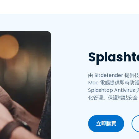
端存取
搭配 Wacom 進行遠端工作
遠端實驗室存取
端點安全
探索所有需求
探索所有
Splasht
由 Bitdefender 
Mac 電腦提供即時
Splashtop Anti
化管理。保護端點安全
立即購買