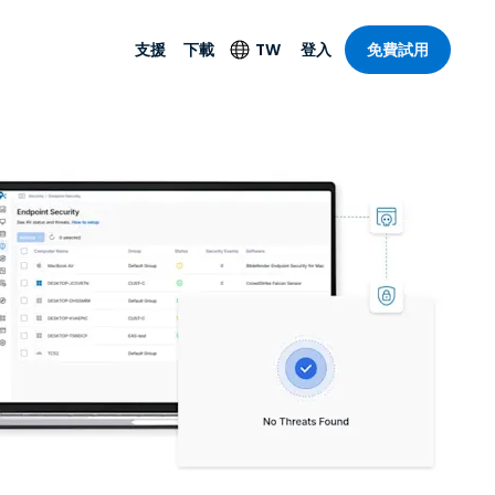
支援
下載
TW
登入
免費試用
支援
安防產品
語言
遠端存取和遠
技術支援
防毒功能
English
SO 和進階
樂
樂
系統狀態
端點偵測和回應
Deutsch
On-Prem
Foxpass Wi-Fi 存取和
Español
控制
Français
零信任安全工作區
部門
Italiano
盾牌（反詐騙）
計
Nederlands
計
Português
產業
所有產品
简体中文
繁體中文