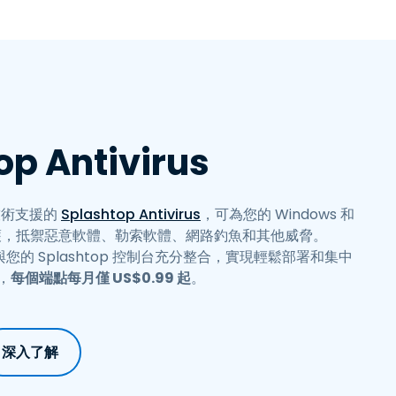
日本語
한국어
ภาษาไทย
Bahasa
行業
op Antivirus
提供技術支援的
Splashtop Antivirus
，可為您的 Windows 和
防護，抵禦惡意軟體、勒索軟體、網路釣魚和其他威脅。
virus 與您的 Splashtop 控制台充分整合，實現輕鬆部署和集中
，
每個端點每月僅
US$
0
.
99
起
。
深入了解