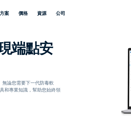
方案
價格
資源
公司
 Support
依照需求
依類型
憑證
Autonomous
Enterprise
依照行業
依照行業
分支機構
 實現端點安
Endpoint
專業人員遠端支援
適用於企業級
遠端桌面
部落格
安全性
教育
教育
合作夥伴
Management
修補程式管理功
端支援，具備 S
漏洞與修補程式管理
案例分享
新聞稿
媒體與娛
媒體與娛
客戶
件的形式提供。
管理功能。提供 
IT 專業人員可透過即時修
Prem 選項。
選項。
補程式、自動化技術、完整
使 Intune 如虎添翼
競爭產品比較
獎項
衛生保健
MSP
的可見度和控制能力，遠端
風險與合規
資料表
零售
零售業
監控、管理和保護裝置。
。無論您需要下一代防毒軟
RDP/VPN 替代產品
示範影片
政府與公
科技
提供工具和專業知識，幫助您始終領
VDI / DaaS替代方案
網路研討會
建築與設
用戶端部署
金融與會
查看所有類型
查看所有
IoT 適用的遠端支援
現場支援
透過 RDP /SSH/VNC 進行遠