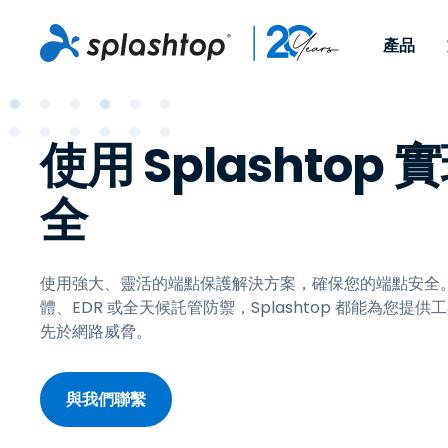
產品
Remote Access
依照角色
依使用個案
公司
Remote
使用 Splashtop
可供個人和小型團隊在任何
可供 IT 
遠端工作
Remote Support
關於
地點，透過任何裝置存取其
裝置。即時
IT 支援和服務台
端點管理
人才招募
全
工作電腦。
能以附加元
提供 On-
端點管理與安全性
遠端存取
活動
MSPs
遠端學習
聯絡我們
使用強大、靈活的端點保護解決方案，確保您的端點安全
OEM
體、EDR 或全天候託管防禦，Splashtop 都能為您
先於網路威脅。
查看所有使用案例
與我們聯繫