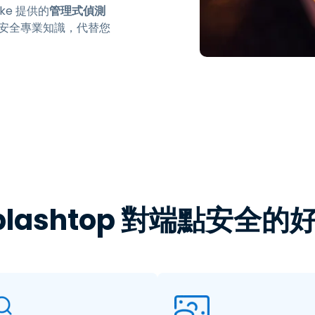
rike 提供的
管理式偵測
務安全專業知識，代替您
plashtop 對端點安全的