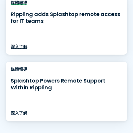
媒體報導
Rippling adds Splashtop remote access
for IT teams
深入了解
媒體報導
Splashtop Powers Remote Support
Within Rippling
深入了解