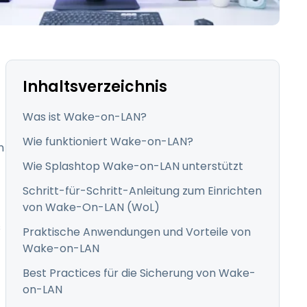
日本語
한국어
ภาษาไทย
Bahasa
Inhaltsverzeichnis
Was ist Wake-on-LAN?
Wie funktioniert Wake-on-LAN?
n
nchen entdecken
Wie Splashtop Wake-on-LAN unterstützt
t
Schritt-für-Schritt-Anleitung zum Einrichten
von Wake-On-LAN (WoL)
s
Praktische Anwendungen und Vorteile von
Wake-on-LAN
Best Practices für die Sicherung von Wake-
on-LAN