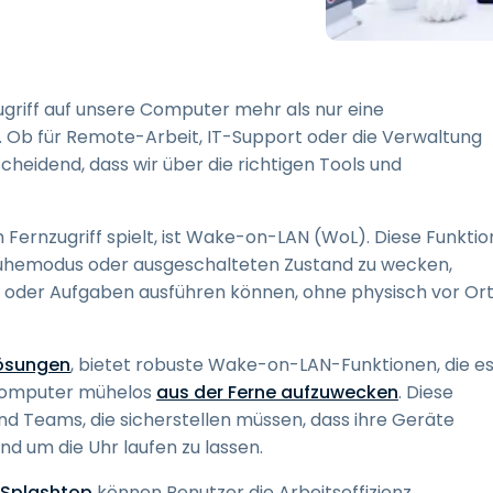
Vor-Ort-Unterstützung
Fernzugriff über
RDP/SSH/VNC
Fernarbeit mit Wacom
zugriff auf unsere Computer mehr als nur eine
Fernzugriff auf Computer
t. Ob für Remote-Arbeit, IT-Support oder die Verwaltung
einer Einrichtung
heidend, dass wir über die richtigen Tools und
Endpunkt-Sicherheit
m Fernzugriff spielt, ist Wake-on-LAN (WoL). Diese Funktio
Alle Bedürfnisse
entdecken
Alle Bra
Ruhemodus oder ausgeschalteten Zustand zu wecken,
en oder Aufgaben ausführen können, ohne physisch vor Or
lösungen
, bietet robuste Wake-on-LAN-Funktionen, die e
-Computer mühelos
aus der Ferne aufzuwecken
. Diese
und Teams, die sicherstellen müssen, dass ihre Geräte
und um die Uhr laufen zu lassen.
 Splashtop
können Benutzer die Arbeitseffizienz