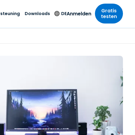
Gratis
Anmelden
steuning
Downloads
DE
testen
anche
anche
-Unternehmen
euning
Downloads
Weitere
Sprache
Sicherheitsprodukte
riff der
wesen
wesen
her Support
Aktueller Kunde
Engels
sse und
Antivirus
nd Unterhaltung
nd Unterhaltung
status
Benutzer der Testversion
Duits
t SSO
Endpunkterkennung
r
itswesen
Neuer Benutzer
Spaans
und -reaktion
 On-
del
del
SOS-Hilfe-App
Frans
Foxpass Wi-Fi Zugriff
und Kontrolle
gen und
gie
Streamer
Italiaans
her Sektor
Sicherer Zero-Trust-
Weitere Downloads
Nederlands
Arbeitsbereich
ur und Design
Kostenlos testen
Portugees
nchen anzeigen
 & Buchhaltung
简体中文
Alle Produkte
繁體中文