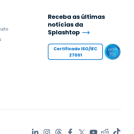
Receba as últimas
notícias da
uito
Splashtop
s
Certificado ISO/IEC
27001