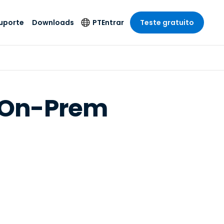
uporte
Downloads
PT
Entrar
Teste gratuito
r
r
s
te
Produtos de
Idioma
Segurança
remoto de
o
o
e técnico
English
rial e
Antivírus
p On-Prem
Entretenimento
Entretenimento
 do Sistema
Deutsch
oto com
Detecção e
dade de
Español
Resposta de
to
Endpoint
pção On-
Français
el.
Foxpass Acesso e
e Sector Público
ia
Italiano
Controle Wi-Fi
ra e Design
Nederlands
Espaço de Trabalho
dade e Finanças
Seguro Zero Trust
Português
s os Setores
Shield (Anti-fraude)
简体中文
繁體中文