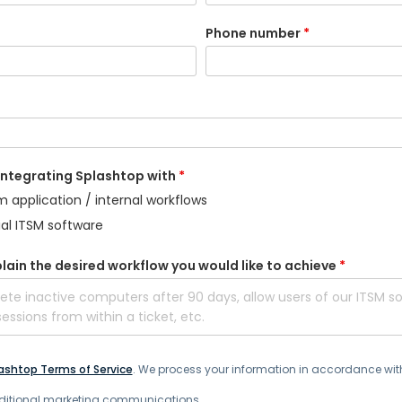
Suporte de Campo
Acesso Remoto via
Phone number
*
RDP/SSH/VNC
Trabalho à Distância com
a Wacom
Laboratórios Remotos
Segurança de Endpoint
 integrating Splashtop with
*
Explore Todas as
Explore 
m application / internal workflows
Necessidades
indústria
l ITSM software
plain the desired workflow you would like to achieve
*
ashtop Terms of Service
. We process your information in accordance wit
additional marketing communications.