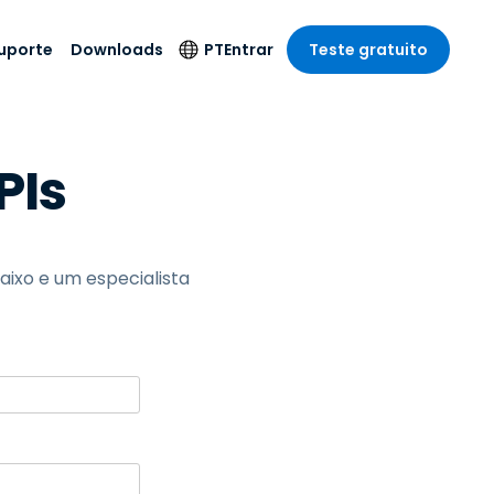
uporte
Downloads
PT
Entrar
Teste gratuito
r
r
s
te
Produtos de
Idioma
PIs
Segurança
remoto de
o
o
e técnico
English
rial e
Antivírus
Entretenimento
Entretenimento
 do Sistema
Deutsch
oto com
Detecção e
dade de
Español
Resposta de
to
aixo e um especialista
Endpoint
pção On-
Français
el.
Foxpass Acesso e
e Sector Público
ia
Italiano
Controle Wi-Fi
ra e Design
Nederlands
Espaço de Trabalho
dade e Finanças
Seguro Zero Trust
Português
s os Setores
Shield (Anti-fraude)
简体中文
繁體中文