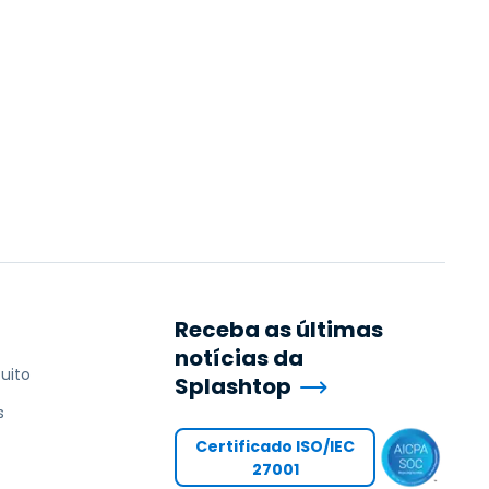
Receba as últimas
notícias da
uito
Splashtop
s
Certificado ISO/IEC
27001