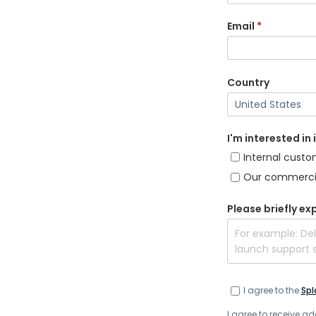
Email
*
Country
I'm interested in
Internal custo
Our commercia
Please briefly ex
I agree to the
Spl
I agree to receive 