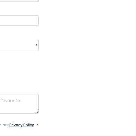
Todos os Produtos
日本語
한국어
ภาษาไทย
Bahasa
todas as
s
h our
Privacy Policy
.
*