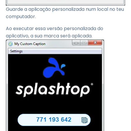
Guarde a aplicação personalizada num local no teu
computador.
Ao executar essa versão personalizada do
aplicativo, a sua marca será aplicada.