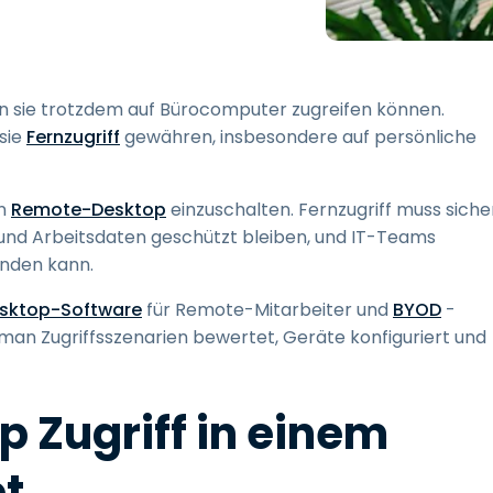
Vor-Ort-Unterstützung
Fernzugriff über
RDP/SSH/VNC
Fernarbeit mit Wacom
n sie trotzdem auf Bürocomputer zugreifen können.
Fernzugriff auf Computer
sie
Fernzugriff
gewähren, insbesondere auf persönliche
einer Einrichtung
Endpunkt-Sicherheit
en
Remote-Desktop
einzuschalten. Fernzugriff muss siche
und Arbeitsdaten geschützt bleiben, und IT-Teams
Alle Bedürfnisse
entdecken
Alle Bra
inden kann.
sktop-Software
für Remote-Mitarbeiter und
BYOD
-
 man Zugriffsszenarien bewertet, Geräte konfiguriert und
 Zugriff in einem
t