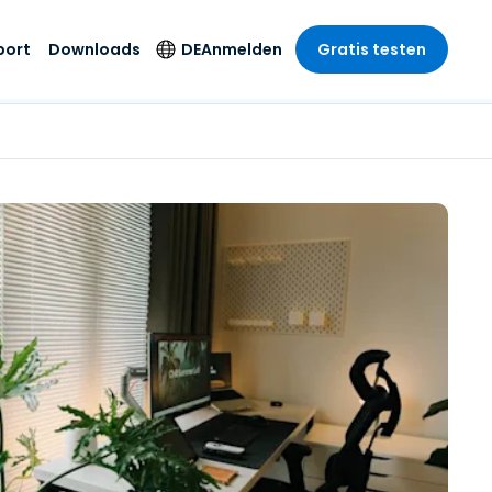
port
Downloads
DE
Anmelden
Gratis testen
anche
anche
-Unternehmen
Sicherheitsprodukte
Sprache
riff der
er Support
wesen
wesen
Antivirus
English
sse und
tus
nd Unterhaltung
nd Unterhaltung
Endpunkterkennung
Deutsch
t SSO
und -reaktion
r
itswesen
Español
 On-
Foxpass Wi-Fi Zugriff
del
del
Français
und Kontrolle
gen und
gie
Sicherer Zero-Trust-
Italiano
her Sektor
Arbeitsbereich
Nederlands
ur und Design
Shield (Anti-Betrug)
Português
nchen anzeigen
 & Buchhaltung
简体中文
Alle Produkte
繁體中文