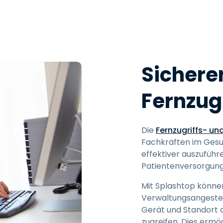
Sicherer
Fernzug
Die
Fernzugriffs- u
Fachkräften im Gesu
effektiver auszuführ
Patientenversorgung 
Mit Splashtop könne
Verwaltungsangestel
Gerät und Standort 
zugreifen. Dies erm