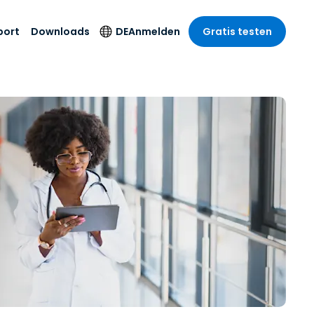
port
Downloads
DE
Anmelden
Gratis testen
anche
anche
-Unternehmen
Sicherheitsprodukte
Sprache
riff der
er Support
wesen
wesen
Antivirus
English
sse und
tus
nd Unterhaltung
nd Unterhaltung
Endpunkterkennung
Deutsch
t SSO
und -reaktion
r
itswesen
Español
 On-
Foxpass Wi-Fi Zugriff
del
del
Français
und Kontrolle
gen und
gie
Sicherer Zero-Trust-
Italiano
her Sektor
Arbeitsbereich
Nederlands
ur und Design
Shield (Anti-Betrug)
Português
nchen anzeigen
 & Buchhaltung
简体中文
Alle Produkte
繁體中文