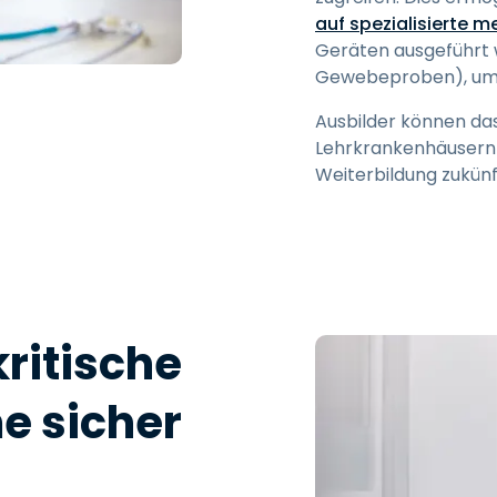
auf spezialisierte 
Geräten ausgeführt w
Gewebeproben), um g
Ausbilder können das
Lehrkrankenhäusern a
Weiterbildung zukünf
kritische
e sicher