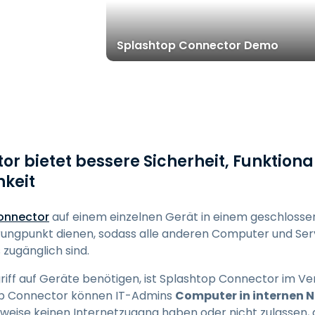
Vor-Ort-Unterstützung
Fernzugriff über
RDP/SSH/VNC
Splashtop Connector Demo
Fernarbeit mit Wacom
Fernzugriff auf Computer
einer Einrichtung
Endpunkt-Sicherheit
Alle Bedürfnisse
r bietet bessere Sicherheit, Funktiona
entdecken
Alle Bra
hkeit
onnector
auf einem einzelnen Gerät in einem geschlossen
prungpunkt dienen, sodass alle anderen Computer und Se
zugänglich sind.
iff auf Geräte benötigen, ist Splashtop Connector im Ve
op Connector können IT-Admins
Computer in internen 
rweise keinen Internetzugang haben oder nicht zulassen,