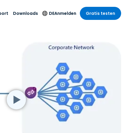
port
Downloads
DE
Anmelden
Gratis testen
anche
anche
-Unternehmen
Sicherheitsprodukte
Sprache
riff der
er Support
wesen
wesen
Antivirus
English
sse und
tus
nd Unterhaltung
nd Unterhaltung
Endpunkterkennung
Deutsch
t SSO
und -reaktion
r
itswesen
Español
 On-
Foxpass Wi-Fi Zugriff
del
del
Français
und Kontrolle
gen und
gie
Sicherer Zero-Trust-
Italiano
her Sektor
Arbeitsbereich
Nederlands
ur und Design
Shield (Anti-Betrug)
Português
nchen anzeigen
 & Buchhaltung
简体中文
Alle Produkte
繁體中文