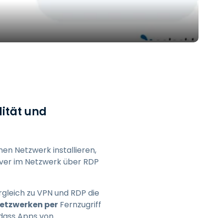
日本語
한국어
ภาษาไทย
Bahasa
lität und
nchen entdecken
en Netzwerk installieren,
rver im Netzwerk über RDP
rgleich zu VPN und RDP die
Netzwerken per
Fernzugriff
 dass Apps von