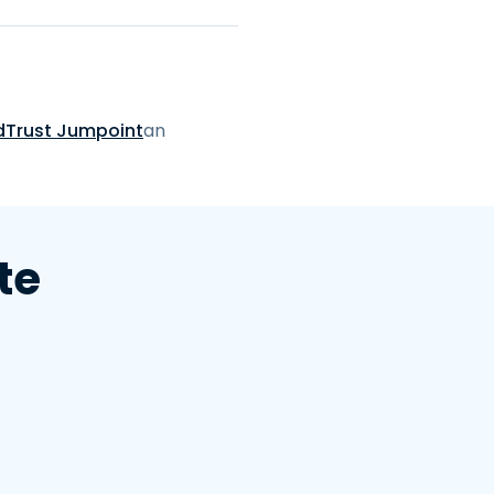
dTrust Jumpoint
an
te