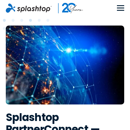
Splashtop
PartnerConnect —