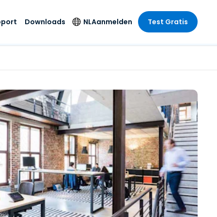
pport
Downloads
NL
Aanmelden
Test Gratis
 branche
 branche
Securityproducten
Taal
e remote
ondersteuning
s
s
Antivirus
English
mote
us
Entertainment
Entertainment
Endpointdetectie en
Deutsch
SSO en
-respons
e
idszorg
Español
id. On-
Foxpass Wifi Access
del
del
Français
& Control
& Publieke
gie
Zero Trust Secure
Italiano
Workspace
Nederlands
uur & Design
Shield (Anti-
Português
oplichting)
n & Accounting
le bedrijfstakken
简体中文
Alle producten
繁體中文