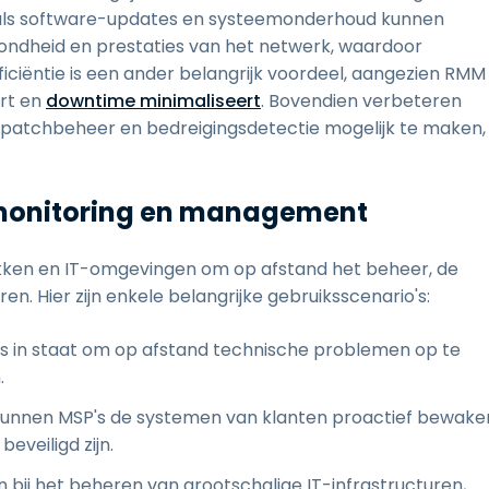
zoals software-updates en systeemonderhoud kunnen
zondheid en prestaties van het netwerk, waardoor
iciëntie is een ander belangrijk voordeel, aangezien RMM
rt en
downtime minimaliseert
. Bovendien verbeteren
, patchbeheer en bedreigingsdetectie mogelijk te maken,
 monitoring en management
takken en IT-omgevingen om op afstand het beheer, de
ren. Hier zijn enkele belangrijke gebruiksscenario's:
ms in staat om op afstand technische problemen op te
.
unnen MSP's de systemen van klanten proactief bewake
eveiligd zijn.
n bij het beheren van grootschalige IT-infrastructuren,