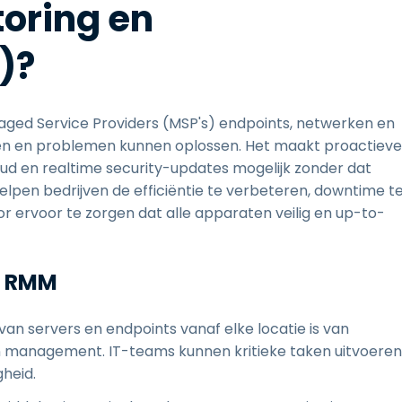
oring en
)?
ed Service Providers (MSP's) endpoints, netwerken en
n en problemen kunnen oplossen. Het maakt proactieve
d en realtime security-updates mogelijk zonder dat
elpen bedrijven de efficiëntie te verbeteren, downtime t
 ervoor te zorgen dat alle apparaten veilig en up-to-
n RMM
an servers en endpoints vanaf elke locatie is van
 management. IT-teams kunnen kritieke taken uitvoeren
heid.