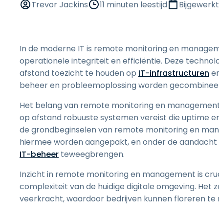
Trevor Jackins
11 minuten leestijd
Bijgewerk
In de moderne IT is remote monitoring en managem
operationele integriteit en efficiëntie. Deze technol
afstand toezicht te houden op
IT-infrastructuren
en
beheer en probleemoplossing worden gecombineer
Het belang van remote monitoring en managementtoo
op afstand robuuste systemen vereist die uptime en
de grondbeginselen van remote monitoring en manag
hiermee worden aangepakt, en onder de aandacht b
IT-beheer
teweegbrengen.
Inzicht in remote monitoring en management is cruci
complexiteit van de huidige digitale omgeving. Het 
veerkracht, waardoor bedrijven kunnen floreren te