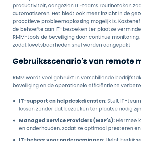
productiviteit, aangezien IT-teams routinetaken 
automatiseren. Het biedt ook meer inzicht in de ge
proactieve probleemoplossing mogelijk is. Kosteneff
de behoefte aan IT-bezoeken ter plaatse verminde
RMM-tools de beveiliging door continue monitoring
zodat kwetsbaarheden snel worden aangepakt.
Gebruiksscenario's van remote
RMM wordt veel gebruikt in verschillende bedrijfs
beveiliging en de operationele efficiëntie te verbete
IT-support en helpdeskdiensten:
Stelt IT-tea
lossen zonder dat bezoeken ter plaatse nodig zijn
Managed Service Providers (MSP's):
Hiermee k
en onderhouden, zodat ze optimaal presteren en b
IT-beheer voor ondernemingen:
Helpt bedrijve