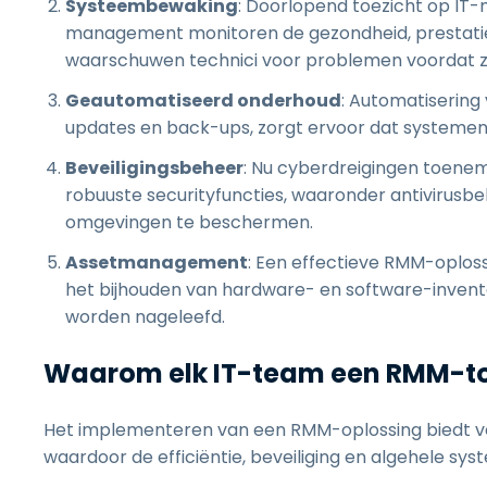
Systeembewaking
: Doorlopend toezicht op IT-
management monitoren de gezondheid, prestaties
waarschuwen technici voor problemen voordat z
Geautomatiseerd onderhoud
: Automatisering
updates en back-ups, zorgt ervoor dat systemen a
Beveiligingsbeheer
: Nu cyberdreigingen toen
robuuste securityfuncties, waaronder antivirusbe
omgevingen te beschermen.
Assetmanagement
: Een effectieve RMM-oplos
het bijhouden van hardware- en software-inventar
worden nageleefd.
Waarom elk IT-team een RMM-to
Het implementeren van een RMM-oplossing biedt ve
waardoor de efficiëntie, beveiliging en algehele s