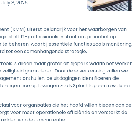
Ondersteuning op locatie
t
July 8, 2026
Remote access via
RDP/SSH/VNC
Op afstand werken met
ent (RMM) uiterst belangrijk voor het waarborgen van
Wacom
ogie stelt IT-professionals in staat om proactief op
Toegang op afstand voor
 te beheren, waarbij essentiële functies zoals monitoring
Labo's
d tot een samenhangende strategie.
Endpoint-beveiliging
ls is alleen maar groter dit tijdperk waarin het werke
Ontdek alle behoeften
Ontdek a
 veiligheid garanderen. Door deze verkenning zullen we
ement onthullen, de uitdagingen identificeren die
rengen hoe oplossingen zoals Splashtop een revolutie i
aal voor organisaties die het hoofd willen bieden aan de
zorgt voor meer operationele efficiëntie en versterkt de
 midden van de concurrentie.