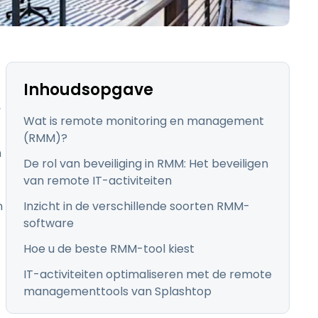
日本語
한국어
ภาษาไทย
Bahasa
Inhoudsopgave
,
Wat is remote monitoring en management
(RMM)?
n
De rol van beveiliging in RMM: Het beveiligen
lle sectoren
van remote IT-activiteiten
n
Inzicht in de verschillende soorten RMM-
software
Hoe u de beste RMM-tool kiest
IT-activiteiten optimaliseren met de remote
managementtools van Splashtop