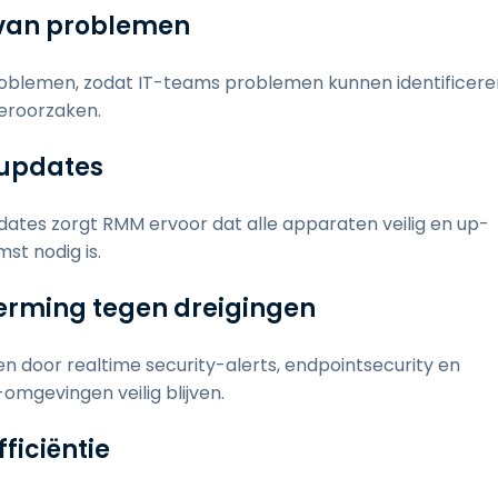
g van problemen
oblemen, zodat IT-teams problemen kunnen identificere
eroorzaken.
 updates
tes zorgt RMM ervoor dat alle apparaten veilig en up-
st nodig is.
herming tegen dreigingen
 door realtime security-alerts, endpointsecurity en
mgevingen veilig blijven.
ficiëntie