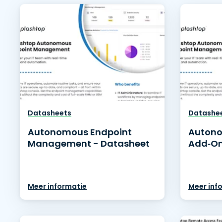
Datasheets
Datashe
Autonomous Endpoint
Autono
Management - Datasheet
Add‑On
Meer informatie
Meer inf