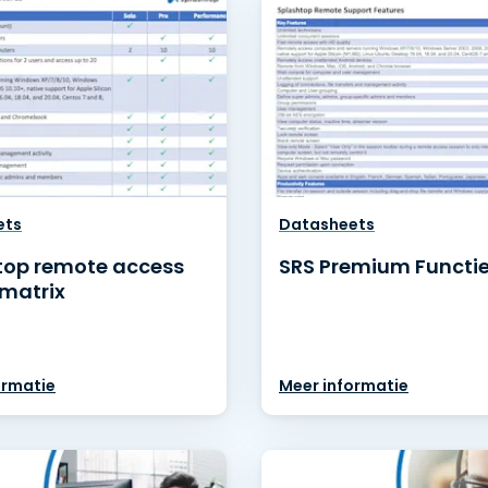
ets
Datasheets
top remote access
SRS Premium Functi
ematrix
ormatie
Meer informatie