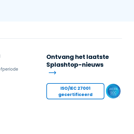
N
Ontvang het laatste
Splashtop-nieuws
efperiode
s
ISO/IEC 27001
gecertificeerd