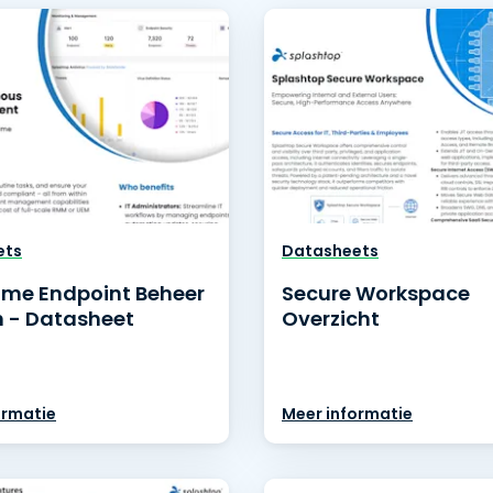
Ondersteuning op locatie
Remote access via
RDP/SSH/VNC
Op afstand werken met
Wacom
Toegang op afstand voor
Labo's
Endpoint-beveiliging
ets
Datasheets
Ontdek alle behoeften
Ontdek a
me Endpoint Beheer
Secure Workspace
 - Datasheet
Overzicht
ormatie
Meer informatie