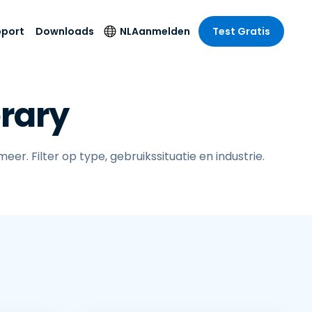
pport
Downloads
NL
Aanmelden
Test Gratis
 branche
 branche
Securityproducten
Taal
rary
e remote
ondersteuning
s
s
Antivirus
English
mote
us
Entertainment
Entertainment
Endpointdetectie en
Deutsch
SSO en
-respons
e
r. Filter op type, gebruikssituatie en industrie.
idszorg
Español
id. On-
Foxpass Wifi Access
del
del
Français
& Control
& Publieke
gie
Zero Trust Secure
Italiano
Workspace
Nederlands
uur & Design
Shield (Anti-
Português
oplichting)
n & Accounting
le bedrijfstakken
简体中文
Alle producten
繁體中文