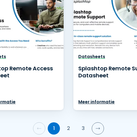
ets
Datasheets
top Remote Access
Splashtop Remote S
eet
Datasheet
ormatie
Meer informatie
1
2
3