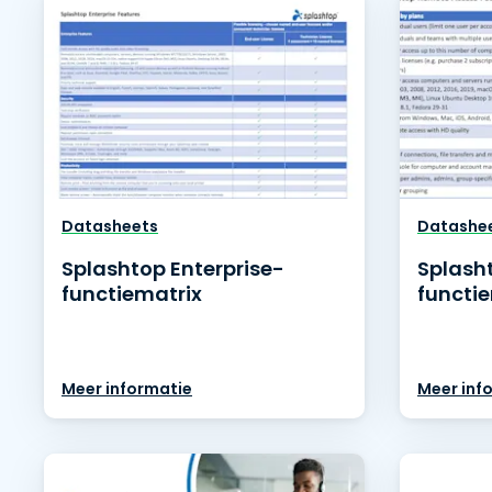
Datasheets
Datashe
Splashtop Enterprise-
Splash
functiematrix
functi
Meer informatie
Meer inf