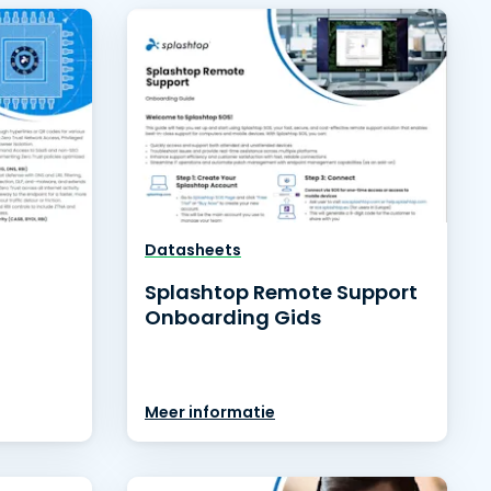
日本語
한국어
ภาษาไทย
Bahasa
Datasheets
lle sectoren
Splashtop Remote Support
Onboarding Gids
Meer informatie