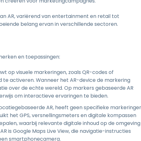
en creëren voor marketingcampagnes.
n AR, variërend van entertainment en retail tot
eiende belang ervan in verschillende sectoren.
nmerken en toepassingen:
uwt op visuele markeringen, zoals QR-codes of
ud te activeren. Wanneer het AR-device de markering
rmatie over de echte wereld. Op markers gebaseerde AR
rwijs om interactieve ervaringen te bieden.
 locatiegebaseerde AR, heeft geen specifieke markeringe
uikt het GPS, versnellingsmeters en digitale kompassen
bepalen, waarbij relevante digitale inhoud op de omgeving
R is Google Maps Live View, die navigatie-instructies
r een smartphonecamera.