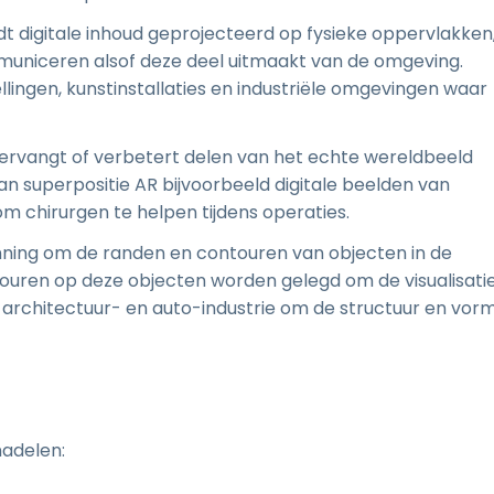
rdt digitale inhoud geprojecteerd op fysieke oppervlakken
uniceren alsof deze deel uitmaakt van de omgeving.
ingen, kunstinstallaties en industriële omgevingen waar
 vervangt of verbetert delen van het echte wereldbeeld
an superpositie AR bijvoorbeeld digitale beelden van
m chirurgen te helpen tijdens operaties.
nning om de randen en contouren van objecten in de
touren op deze objecten worden gelegd om de visualisati
e architectuur- en auto-industrie om de structuur en vor
nadelen: