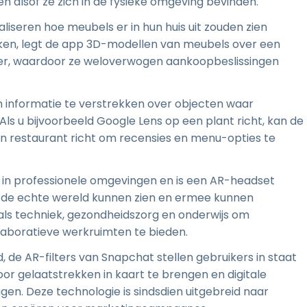
alsof ze zich in de fysieke omgeving bevinden.
liseren hoe meubels er in hun huis uit zouden zien
ken, legt de app 3D-modellen van meubels over een
er, waardoor ze weloverwogen aankoopbeslissingen
m informatie te verstrekken over objecten waar
s u bijvoorbeeld Google Lens op een plant richt, kan de
een restaurant richt om recensies en menu-opties te
t in professionele omgevingen en is een AR-headset
 de echte wereld kunnen zien en ermee kunnen
ls techniek, gezondheidszorg en onderwijs om
laboratieve werkruimten te bieden.
, de AR-filters van Snapchat stellen gebruikers in staat
oor gelaatstrekken in kaart te brengen en digitale
gen. Deze technologie is sindsdien uitgebreid naar