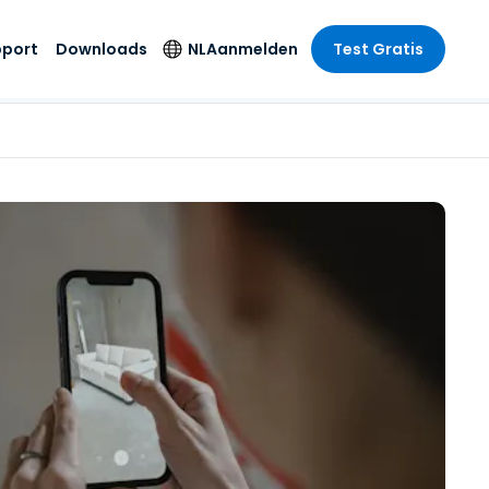
pport
Downloads
NL
Aanmelden
Test Gratis
 branche
 branche
Securityproducten
Taal
e remote
ondersteuning
s
s
Antivirus
English
mote
us
Entertainment
Entertainment
Endpointdetectie en
Deutsch
SSO en
-respons
e
idszorg
Español
id. On-
Foxpass Wifi Access
del
del
Français
& Control
& Publieke
gie
Zero Trust Secure
Italiano
Workspace
Nederlands
uur & Design
Shield (Anti-
Português
oplichting)
n & Accounting
le bedrijfstakken
简体中文
Alle producten
繁體中文