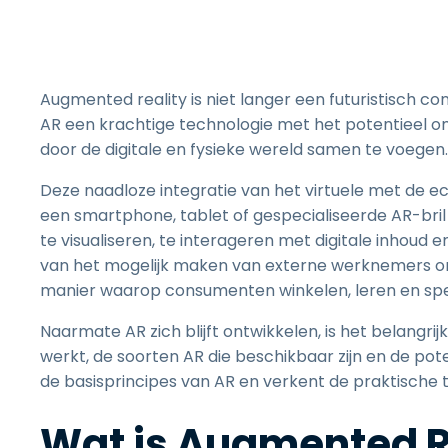
Augmented reality is niet langer een futuristisch co
AR een krachtige technologie met het potentieel om
door de digitale en fysieke wereld samen te voegen.
Deze naadloze integratie van het virtuele met de ec
een smartphone, tablet of gespecialiseerde AR-bri
te visualiseren, te interageren met digitale inhoud en
van het mogelijk maken van externe werknemers om 
manier waarop consumenten winkelen, leren en spe
Naarmate AR zich blijft ontwikkelen, is het belangrij
werkt, de soorten AR die beschikbaar zijn en de poten
de basisprincipes van AR en verkent de praktische 
Wat is Augmented R