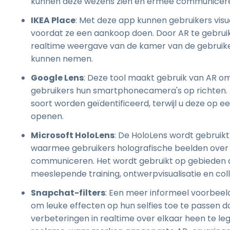
kunnen deze wezens zien en ermee communiceren 
IKEA Place
: Met deze app kunnen gebruikers visua
voordat ze een aankoop doen. Door AR te gebrui
realtime weergave van de kamer van de gebruik
kunnen nemen.
Google Lens
: Deze tool maakt gebruik van AR o
gebruikers hun smartphonecamera's op richten. Al
soort worden geïdentificeerd, terwijl u deze op 
openen.
Microsoft HoloLens
: De HoloLens wordt gebruik
waarmee gebruikers holografische beelden over
communiceren. Het wordt gebruikt op gebieden a
meeslepende training, ontwerpvisualisatie en col
Snapchat-filters
: Een meer informeel voorbeeld
om leuke effecten op hun selfies toe te passen d
verbeteringen in realtime over elkaar heen te leg