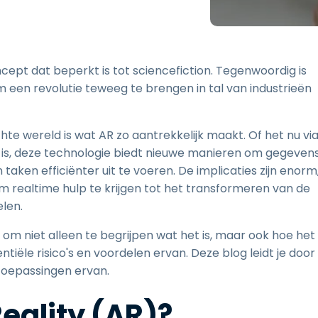
Ondersteuning op locatie
Remote access via
RDP/SSH/VNC
Op afstand werken met
ncept dat beperkt is tot sciencefiction. Tegenwoordig is
Wacom
 een revolutie teweeg te brengen in tal van industrieën
Toegang op afstand voor
Labo's
Endpoint-beveiliging
hte wereld is wat AR zo aantrekkelijk maakt. Of het nu vi
l is, deze technologie biedt nieuwe manieren om gegeven
Ontdek alle behoeften
Ontdek a
 taken efficiënter uit te voeren. De implicaties zijn enorm
realtime hulp te krijgen tot het transformeren van de
len.
k om niet alleen te begrijpen wat het is, maar ook hoe het
tiële risico's en voordelen ervan. Deze blog leidt je door
toepassingen ervan.
eality (AR)?