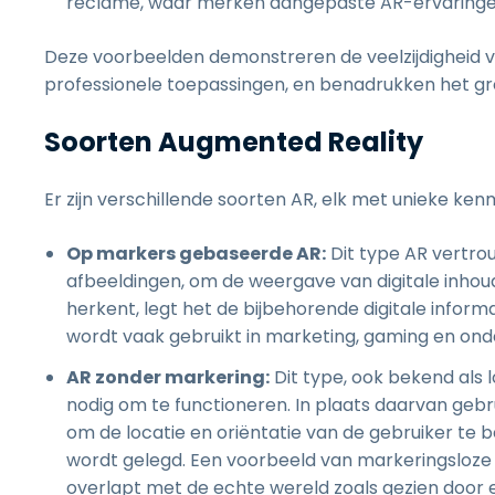
reclame, waar merken aangepaste AR-ervaring
Deze voorbeelden demonstreren de veelzijdigheid va
professionele toepassingen, en benadrukken het gro
Soorten Augmented Reality
Er zijn verschillende soorten AR, elk met unieke ke
Op markers gebaseerde AR:
Dit type AR vertro
afbeeldingen, om de weergave van digitale inho
herkent, legt het de bijbehorende digitale info
wordt vaak gebruikt in marketing, gaming en onde
AR zonder markering:
Dit type, ook bekend als
nodig om te functioneren. In plaats daarvan gebr
om de locatie en oriëntatie van de gebruiker te 
wordt gelegd. Een voorbeeld van markeringsloze A
overlapt met de echte wereld zoals gezien doo