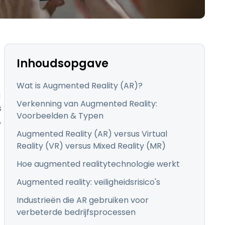
日本語
한국어
ภาษาไทย
Bahasa
Inhoudsopgave
Wat is Augmented Reality (AR)?
a
Verkenning van Augmented Reality:
s
Voorbeelden & Typen
lle sectoren
,
Augmented Reality (AR) versus Virtual
Reality (VR) versus Mixed Reality (MR)
Hoe augmented realitytechnologie werkt
Augmented reality: veiligheidsrisico's
Industrieën die AR gebruiken voor
verbeterde bedrijfsprocessen