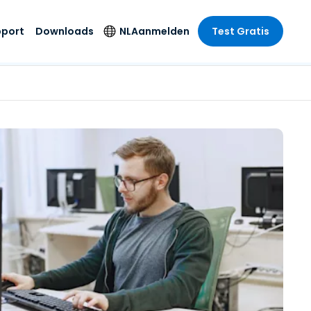
pport
Downloads
NL
Aanmelden
Test Gratis
 branche
 branche
Securityproducten
Taal
e remote
ondersteuning
s
s
Antivirus
English
mote
us
Entertainment
Entertainment
Endpointdetectie en
Deutsch
SSO en
-respons
e
idszorg
Español
id. On-
Foxpass Wifi Access
del
del
Français
& Control
& Publieke
gie
Zero Trust Secure
Italiano
Workspace
Nederlands
uur & Design
Shield (Anti-
Português
oplichting)
n & Accounting
le bedrijfstakken
简体中文
Alle producten
繁體中文