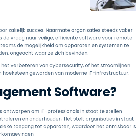
Ondersteuning op locatie
Remote access via
RDP/SSH/VNC
Op afstand werken met
oor zakelijk succes. Naarmate organisaties steeds vaker
Wacom
de vraag naar veilige, efficiënte software voor remote
Toegang op afstand voor
T-teams de mogelijkheid om apparaten en systemen te
Labo's
en, ongeacht waar ze zich bevinden.
Endpoint-beveiliging
het verbeteren van cybersecurity, of het stroomlijnen
Ontdek alle behoeften
Ontdek a
n hoeksteen geworden van moderne IT-infrastructuur.
agement Software?
 ontworpen om IT-professionals in staat te stellen
roleren en onderhouden. Het stelt organisaties in staat
fysieke toegang tot apparaten, waardoor het onmisbaar is
erkomgevingen.