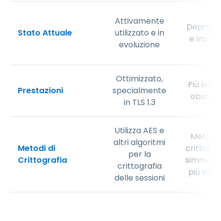
Attivamente
Depreca
Stato Attuale
utilizzato e in
e insicu
evoluzione
Ottimizzato,
Più lento
Prestazioni
specialmente
obsolet
in TLS 1.3
Utilizza AES e
Metodi 
altri algoritmi
Metodi di
crittogra
per la
Crittografia
simmetri
crittografia
più vecc
delle sessioni