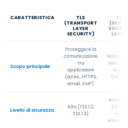
CARATTERISTICA
TLS
SSL
(TRANSPORT
(SECU
LAYER
SOCKE
SECURITY)
LAYER
Proteggere la
comunicazione
Navigazi
tra
web sicu
Scopo principale
applicazioni
legacy
(ad es., HTTPS,
(HTTPS
email, VoIP)
Basso (S
Alto (TLS 1.2,
2.0 e 3.
Livello di sicurezza
TLS 1.3)
sono
vulnerabi