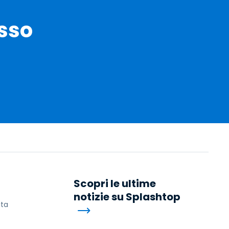
sso
Scopri le ultime
notizie su Splashtop
ita