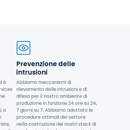
Prevenzione delle
intrusioni
d è
Abbiamo meccanismi di
vices
rilevamento delle intrusioni e di
che
difesa per il nostro ambiente di
produzione in funzione 24 ore su 24,
, a
7 giorni su 7. Abbiamo adottato le
n
procedure ottimali del settore
 rete,
nella costruzione dei nostri stack di