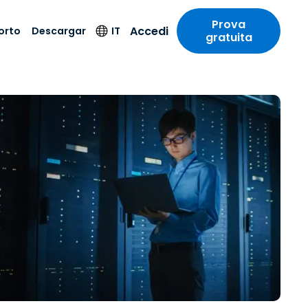
Prova
Accedi
orto
Descargar
IT
gratuita
stria
stria
o
Descargar
Lingua
Altri prodotti per
la sicurezza
o e un
e
e
 tecnico
Cliente attuale
English
oto di
Antivirus
intrattenimento
intrattenimento
 sistema
Utente di prova
Deutsch
ale con
Rilevamento degli
ità
a sanitaria
Nuovo utente
Español
endpoint e risposta
zione on-
App di assistenza SOS
ibile.
Français
Accesso e controllo
Wi-Fi Foxpass
ubblico e
ia
Streamer
Italiano
ivo
Spazio di lavoro
Altri download
Nederlands
sicuro Zero Trust
ura e Design
Prova gratuita
Português
 contabilità
 i settori
简体中文
Tutti i prodotti
繁體中文