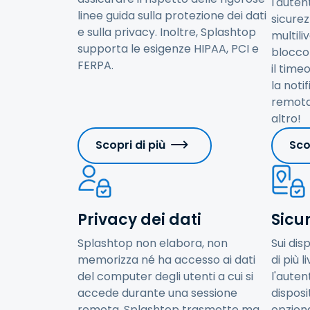
l'auten
linee guida sulla protezione dei dati
sicure
e sulla privacy. Inoltre, Splashtop
multili
supporta le esigenze HIPAA, PCI e
blocco
FERPA.
il timeo
la noti
remota,
altro!
Scopri di più
Sco
Privacy dei dati
Sicu
Splashtop non elabora, non
Sui dis
memorizza né ha accesso ai dati
di più l
del computer degli utenti a cui si
l'auten
accede durante una sessione
disposit
remota. Splashtop trasmette ma
opziona