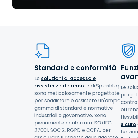
Standard e conformità
Funzi
avan
Le
soluzioni di accesso e
assistenza da remoto
di Splashtop
Le solu
sono meticolosamente progettate
progett
per soddisfare e assistere un'ampia
control
gamma di standard e normative
offrend
industriali e governative. Sono
flessibi
pienamente conformi a ISO/IEC
sicuro
27001, SOC 2, RGPD e CCPA, per
funzion
assicurare il rispetto delle rigorose