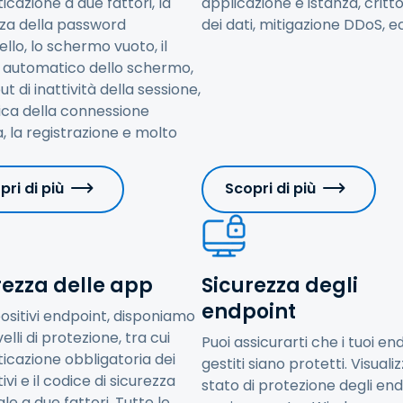
ticazione a due fattori, la
applicazione e istanza, critt
zza della password
dei dati, mitigazione DDoS, e
vello, lo schermo vuoto, il
 automatico dello schermo,
ut di inattività della sessione,
fica della connessione
 la registrazione e molto
pri di più
Scopri di più
rezza delle app
Sicurezza degli
endpoint
positivi endpoint, disponiamo
ivelli di protezione, tra cui
Puoi assicurarti che i tuoi en
ticazione obbligatoria dei
gestiti siano protetti. Visualiz
ivi e il codice di sicurezza
stato di protezione degli en
le a due fattori. Tutte le