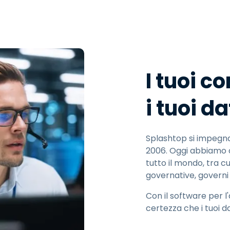
Supporto sul campo
Accesso remoto tramite
RDP/SSH/VNC
Lavoro a distanza con
Wacom
Accesso remoto al
I tuoi c
laboratorio
Sicurezza degli endpoint
i tuoi d
Esplora tutte le esigenze
Esplora tu
Splashtop si impegna 
2006. Oggi abbiamo olt
tutto il mondo, tra c
governative, governi 
Con il software per 
certezza che i tuoi da