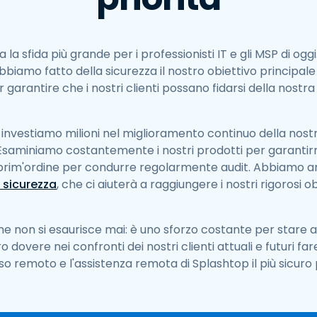
la sfida più grande per i professionisti IT e gli MSP di ogg
biamo fatto della sicurezza il nostro obiettivo principale 
arantire che i nostri clienti possano fidarsi della nostra
investiamo milioni nel miglioramento continuo della nostra
 Esaminiamo costantemente i nostri prodotti per garantirn
i prim'ordine per condurre regolarmente audit. Abbiamo a
 sicurezza
, che ci aiuterà a raggiungere i nostri rigorosi ob
he non si esaurisce mai: è uno sforzo costante per stare 
 dovere nei confronti dei nostri clienti attuali e futuri far
 remoto e l'assistenza remota di Splashtop il più sicuro p