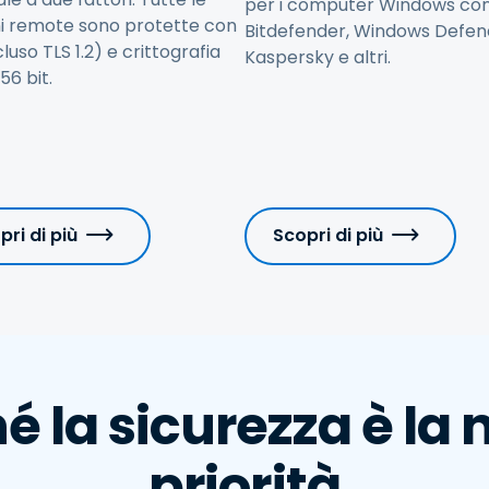
per i computer Windows co
ni remote sono protette con
Bitdefender, Windows Defen
cluso TLS 1.2) e crittografia
Kaspersky e altri.
56 bit.
pri di più
Scopri di più
é la sicurezza è la 
priorità