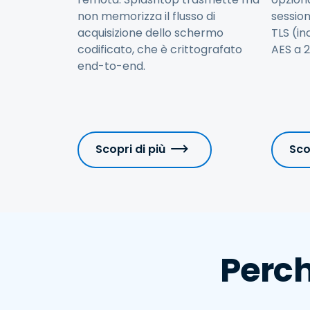
non memorizza il flusso di
sessio
acquisizione dello schermo
TLS (in
codificato, che è crittografato
AES a 2
end-to-end.
Scopri di più
Sco
Perch