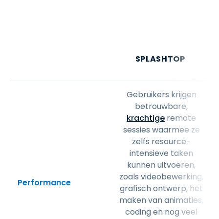
SPLASHTOP
Gebruikers krijgen
betrouwbare,
krachtige
remote
sessies waarmee ze
zelfs resource-
intensieve taken
kunnen uitvoeren,
zoals videobewerking,
Performance
grafisch ontwerp, het
maken van animaties,
coding en nog veel