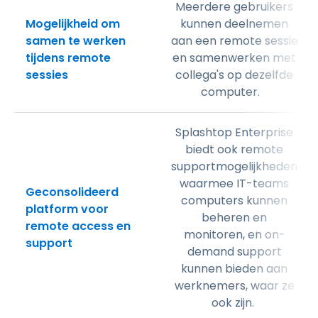
Meerdere gebruikers
Mogelijkheid om
kunnen deelnemen
samen te werken
aan een remote sessie
tijdens remote
en samenwerken met
sessies
collega's op dezelfde
computer.
Splashtop Enterprise
biedt ook remote
supportmogelijkheden
waarmee IT-teams
Geconsolideerd
computers kunnen
platform voor
beheren en
remote access en
monitoren, en on-
support
demand support
kunnen bieden aan
werknemers, waar ze
ook zijn.